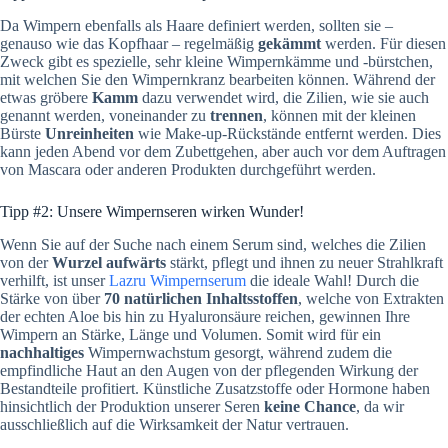
Da Wimpern ebenfalls als Haare definiert werden, sollten sie –
genauso wie das Kopfhaar – regelmäßig
gekämmt
werden. Für diesen
Zweck gibt es spezielle, sehr kleine Wimpernkämme und -bürstchen,
mit welchen Sie den Wimpernkranz bearbeiten können. Während der
etwas gröbere
Kamm
dazu verwendet wird, die Zilien, wie sie auch
genannt werden, voneinander zu
trennen
, können mit der kleinen
Bürste
Unreinheiten
wie Make-up-Rückstände entfernt werden. Dies
kann jeden Abend vor dem Zubettgehen, aber auch vor dem Auftragen
von Mascara oder anderen Produkten durchgeführt werden.
Tipp #2: Unsere Wimpernseren wirken Wunder!
Wenn Sie auf der Suche nach einem Serum sind, welches die Zilien
von der
Wurzel aufwärts
stärkt, pflegt und ihnen zu neuer Strahlkraft
verhilft, ist unser
Lazru Wimpernserum
die ideale Wahl! Durch die
Stärke von über
70 natürlichen Inhaltsstoffen
, welche von Extrakten
der echten Aloe bis hin zu Hyaluronsäure reichen, gewinnen Ihre
Wimpern an Stärke, Länge und Volumen. Somit wird für ein
nachhaltiges
Wimpernwachstum gesorgt, während zudem die
empfindliche Haut an den Augen von der pflegenden Wirkung der
Bestandteile profitiert. Künstliche Zusatzstoffe oder Hormone haben
hinsichtlich der Produktion unserer Seren
keine Chance
, da wir
ausschließlich auf die Wirksamkeit der Natur vertrauen.