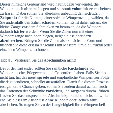
Dieser hilfreiche Gegenstand wird häufig dazu verwendet, die
Wimpern nach
oben
zu biegen und sie somit
voluminöser
erscheinen
zu lassen. Dabei sollten Sie allerdings unbedingt den
richtigen
Zeitpunkt
für die Nutzung einer solchen Wimpernzange wählen, da
Sie andernfalls den Zilien
schaden
können. Es ist daher ratsam, die
kleine Zange
vor
dem Schminken zu benutzen, da die Wimpern
dadurch
härter
werden. Wenn Sie die Zilien nun mit einer
Wimpernzange nach oben biegen, neigen diese eher dazu
abzubrechen
. Bringen Sie die Zilien also zunächst in Form und
tuschen Sie diese erst im Anschluss mit Mascara, um die Struktur jeder
einzelnen Wimper zu schonen.
Tipp #5: Vergessen Sie das Abschminken nicht!
Bevor der Tag endet, sollten Sie sämtliche
Rückstände
von
Wimperntusche, Pflegecreme und Co. entfernt haben. Falls Sie das
nicht tun, hat das meist
spröde
und empfindliche Wimpern zur Folge,
die dazu tendieren, schneller
auszufallen
. Damit Sie diesem Prozess
erst gar keine Chance geben, sollten Sie zudem darauf achten, auch
das Entfernen der Schminke
vorsichtig
und
sorgsam
durchzuführen.
Lassen Sie das entsprechende Abschminkprodukt zunächst einwirken,
ehe Sie dieses im Anschluss
ohne
Rubbeln oder Reiben sanft
abwischen. So tragen Sie zu der Langlebigkeit Ihrer Wimpern bei!