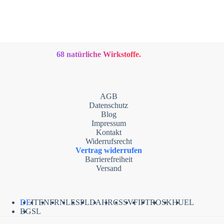
68 natürliche Wirkstoffe.
AGB
Datenschutz
Blog
Impressum
Kontakt
Widerrufsrecht
Vertrag widerrufen
Barrierefreiheit
Versand
DE
IT
EN
FR
NL
ES
PL
DA
HR
CS
SV
FI
PT
RO
SK
HU
EL
BG
SL