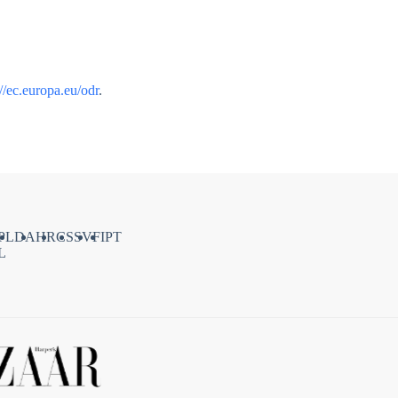
://ec.europa.eu/odr
.
PL
DA
HR
CS
SV
FI
PT
L