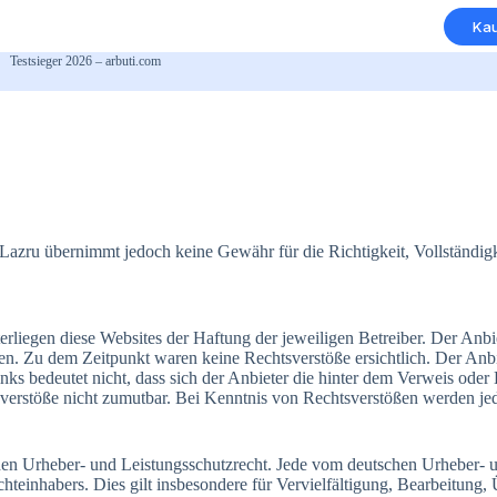
Ka
Testsieger 2026 – arbuti.com
 Lazru übernimmt jedoch keine Gewähr für die Richtigkeit, Vollständigke
erliegen diese Websites der Haftung der jeweiligen Betreiber. Der Anbi
n. Zu dem Zeitpunkt waren keine Rechtsverstöße ersichtlich. Der Anbiet
nks bedeutet nicht, dass sich der Anbieter die hinter dem Verweis oder
sverstöße nicht zumutbar. Bei Kenntnis von Rechtsverstößen werden jed
schen Urheber- und Leistungsschutzrecht. Jede vom deutschen Urheber- 
chteinhabers. Dies gilt insbesondere für Vervielfältigung, Bearbeitun