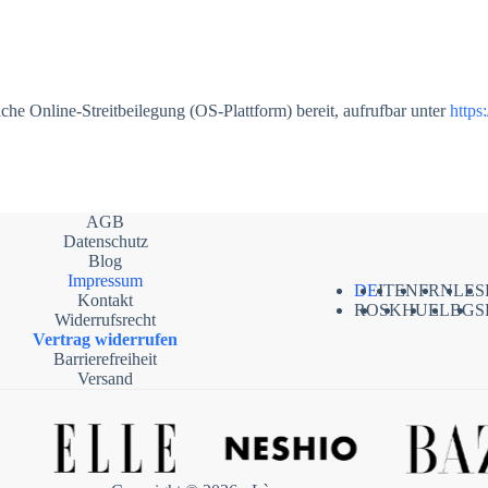
iche Online-Streitbeilegung (OS-Plattform) bereit, aufrufbar unter
https
AGB
Datenschutz
Blog
Impressum
DE
IT
EN
FR
NL
ES
Kontakt
RO
SK
HU
EL
BG
S
Widerrufsrecht
Vertrag widerrufen
Barrierefreiheit
Versand