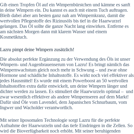
Gib einen Tropfen Öl auf ein Wimpernbürstchen und kämme es sanft
in deine Wimpern ein. Du kannst es auch mit einem Tuch auftragen.
Bleib dabei aber am besten ganz nah am Wimpernkranz, damit die
wertvollen Pflegestoffe des Rizinusöls bis tief in die Haarwurzel
gelangen. Das Öl sollte die ganze Nacht lang einwirken. Entferne es
am nächsten Morgen dann mit klarem Wasser und einem
Kosmetiktuch.
Lazru pimpt deine Wimpern zusätzlich!
Die absolut perfekte Ergänzung zu der Verwendung des Öls ist unser
Wimpern- und Augenbrauenserum von Lazru! Es bringt nämlich das
Wimpernwachstum gleich noch mehr in Schwung – und zwar ohne
Hormone und schädliche Inhaltsstoffe. Es wirkt noch viel effektiver als
jedes Hausmittel! Es wurde mit einem Powerboost an 50 wertvollen
Inhaltsstoffen extra dafür entwickelt, um deine Wimpern länger und
dichter werden zu lassen. Es stimuliert die Haarwurzeln optimal – und
zwar wesentlich effektiver als andere Wimpernseren auf dem Markt!
Dafür sind Öle vom Lavendel, dem Japanischen Schnurbaum, vom
Ingwer und Wacholder verantwortlich.
Mit seiner liposomalen Technologie sorgt Lazru für die perfekte
Aufnahme der Haarwurzeln und das tiefe Eindringen in die Zellen. So
wird die Bioverfügbarkeit noch erhöht. Mit seiner beruhigenden