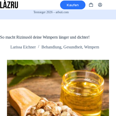
Zum
Kaufen
Inhalt
Warenkorb
springen
Testsieger 2026 – arbuti.com
So macht Rizinusöl deine Wimpern länger und dichter!
Larissa Eichner
Behandlung
,
Gesundheit
,
Wimpern