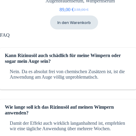
Augenbrauenserum
,
Wimpernserum
89,00
€
138,00
€
Ursprünglicher
Aktueller
Preis
Preis
In den Warenkorb
war:
ist:
138,00 €
89,00 €.
FAQ
Kann Rizinusöl auch schädlich für meine Wimpern oder
sogar mein Auge sein?
Nein. Da es absolut frei von chemischen Zusätzen ist, ist die
Anwendung am Auge völlig unproblematisch.
Wie lange soll ich das Rizinusöl auf meinen Wimpern
anwenden?
Damit der Effekt auch wirklich langanhaltend ist, empfehlen
wir eine tägliche Anwendung über mehrere Wochen.