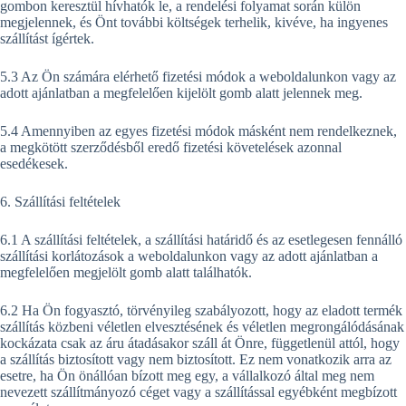
gombon keresztül hívhatók le, a rendelési folyamat során külön
megjelennek, és Önt további költségek terhelik, kivéve, ha ingyenes
szállítást ígértek.
5.3 Az Ön számára elérhető fizetési módok a weboldalunkon vagy az
adott ajánlatban a megfelelően kijelölt gomb alatt jelennek meg.
5.4 Amennyiben az egyes fizetési módok másként nem rendelkeznek,
a megkötött szerződésből eredő fizetési követelések azonnal
esedékesek.
6. Szállítási feltételek
6.1 A szállítási feltételek, a szállítási határidő és az esetlegesen fennálló
szállítási korlátozások a weboldalunkon vagy az adott ajánlatban a
megfelelően megjelölt gomb alatt találhatók.
6.2 Ha Ön fogyasztó, törvényileg szabályozott, hogy az eladott termék
szállítás közbeni véletlen elvesztésének és véletlen megrongálódásának
kockázata csak az áru átadásakor száll át Önre, függetlenül attól, hogy
a szállítás biztosított vagy nem biztosított. Ez nem vonatkozik arra az
esetre, ha Ön önállóan bízott meg egy, a vállalkozó által meg nem
nevezett szállítmányozó céget vagy a szállítással egyébként megbízott