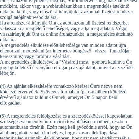
Plus, Amazon Payments, Postpay, Sofortüberweisung) használ fizetési
módként, akkor vagy a webáruházunkban a megrendelés áttekintő
oldalára kerül, vagy először átirányítjuk az azonnali fizetési rendszer
szolgáltatójának weboldalára.
Ha a rendszer átirányítja Önt az adott azonnali fizetési rendszerbe,
válassza ki a megfelelő lehetőséget, vagy adja meg adatait. Végül
visszairányítjuk Önt az online áruházunkba, a megrendelés áttekintő
oldalára.
A megrendelés elküldése előtt lehetősége van minden adatot újra
ellenőrizni, módosítani (az internetes böngésző "vissza" funkcióján
keresztül is) vagy törölni a vásárlást.
A megrendelés elküldésével a "Vásárolj most" gombra kattintva Ön
jogilag kötelező érvényűen elfogadja az ajánlatot, amivel a szerződés
létrejön.
(4) Az ajánlat elkészítésére vonatkozó kérései Önre nézve nem
kötelező érvényűek. Szöveges formában (pl. e-mailben) kötelező
érvényű ajánlatot küldünk Önnek, amelyet Ön 5 napon belül
elfogadhat.
(5) A megrendelés feldolgozása és a szerződéskötéssel kapcsolatban
szükséges valamennyi információ továbbítása e-mailben, részben
automatikusan történik. Ezért meg kell győződnie arról, hogy az Ön
által megadott e-mail cím helyes, hogy az e-mailek fogadása
technikailag garantált, és különösen, hogy azt nem akadályozzák a