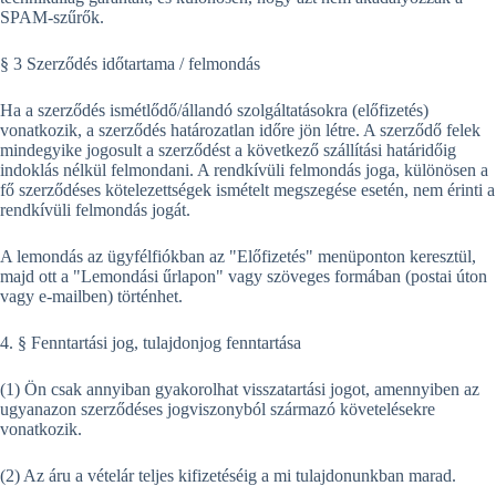
SPAM-szűrők.
§ 3 Szerződés időtartama / felmondás
Ha a szerződés ismétlődő/állandó szolgáltatásokra (előfizetés)
vonatkozik, a szerződés határozatlan időre jön létre. A szerződő felek
mindegyike jogosult a szerződést a következő szállítási határidőig
indoklás nélkül felmondani. A rendkívüli felmondás joga, különösen a
fő szerződéses kötelezettségek ismételt megszegése esetén, nem érinti a
rendkívüli felmondás jogát.
A lemondás az ügyfélfiókban az "Előfizetés" menüponton keresztül,
majd ott a "Lemondási űrlapon" vagy szöveges formában (postai úton
vagy e-mailben) történhet.
4. § Fenntartási jog, tulajdonjog fenntartása
(1) Ön csak annyiban gyakorolhat visszatartási jogot, amennyiben az
ugyanazon szerződéses jogviszonyból származó követelésekre
vonatkozik.
(2) Az áru a vételár teljes kifizetéséig a mi tulajdonunkban marad.