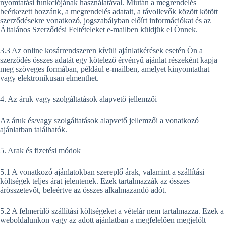
nyomtatási funkciójának használatával. Miután a megrendelés
beérkezett hozzánk, a megrendelés adatait, a távollevők között kötött
szerződésekre vonatkozó, jogszabályban előírt információkat és az
Általános Szerződési Feltételeket e-mailben küldjük el Önnek.
3.3 Az online kosárrendszeren kívüli ajánlatkérések esetén Ön a
szerződés összes adatát egy kötelező érvényű ajánlat részeként kapja
meg szöveges formában, például e-mailben, amelyet kinyomtathat
vagy elektronikusan elmenthet.
4. Az áruk vagy szolgáltatások alapvető jellemzői
Az áruk és/vagy szolgáltatások alapvető jellemzői a vonatkozó
ajánlatban találhatók.
5. Arak és fizetési módok
5.1 A vonatkozó ajánlatokban szereplő árak, valamint a szállítási
költségek teljes árat jelentenek. Ezek tartalmazzák az összes
árösszetevőt, beleértve az összes alkalmazandó adót.
5.2 A felmerülő szállítási költségeket a vételár nem tartalmazza. Ezek a
weboldalunkon vagy az adott ajánlatban a megfelelően megjelölt