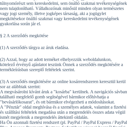
túlnyomórészt sem kereskedelmi, sem önálló szakmai tevékenységének
nem tulajdonítható. Vállalkozónak minősül minden olyan természetes
vagy jogi személy, illetve jogképes társaság, aki a jogügylet
megkötésekor önálló szakmai vagy kereskedelmi tevékenységének
gyakorlása során jár el.
§ 2 A szerződés megkötése
(1) A szerződés tárgya az áruk eladása.
(2) Azzal, hogy az adott terméket elhelyezzük weboldalunkon,
kötelező érvényű ajánlatot teszünk Önnek a szerződés megkötésére a
termékleírásban szereplő feltételek szerint.
(3) A szerződés megkötésére az online kosárrendszeren keresztül kerül
sor az alábbiak szerint:
A megvásárolni kívánt áruk a "kosárba" kerülnek. A navigációs sávban
található megfelelő gomb segítségével bármikor előhívhatja a
"bevásárlókosarat", és ott bármikor elvégezheti a módosításokat.
A "Pénztár" oldal meghívása és a személyes adatok, valamint a fizetési
és szállítási feltételek megadása után a megrendelés összes adata végül
ismét megjelenik a megrendelés áttekintő oldalán.
Ha Ön azonnali fizetési rendszert (pl. PayPal / PayPal Express / PayPal