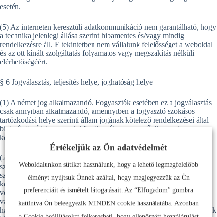
esetén.
(5) Az interneten keresztüli adatkommunikáció nem garantálható, hogy
a technika jelenlegi állása szerint hibamentes és/vagy mindig
rendelkezésre áll. E tekintetben nem vállalunk felelősséget a weboldal
és az ott kínált szolgáltatás folyamatos vagy megszakítás nélküli
elérhetőségéért.
§ 6 Jogválasztás, teljesítés helye, joghatóság helye
(1) A német jog alkalmazandó. Fogyasztók esetében ez a jogválasztás
csak annyiban alkalmazandó, amennyiben a fogyasztó szokásos
tartózkodási helye szerinti állam jogának kötelező rendelkezései által
biztosított védelem ennek következtében nem szűnik meg (a
kedvezőség elve).
Értékeljük az Ön adatvédelmét
(2) A velünk fennálló üzleti kapcsolatokból eredő valamennyi
Weboldalunkon sütiket használunk, hogy a lehető legmegfelelőbb
szolgáltatás teljesítési helye, valamint a joghatóság helye a
székhelyünk, amennyiben Ön nem fogyasztó, hanem kereskedő,
élményt nyújtsuk Önnek azáltal, hogy megjegyezzük az Ön
közjogi jogi személy vagy közjogi különalapítvány. Ugyanez
preferenciáit és ismételt látogatásait. Az “Elfogadom” gombra
vonatkozik arra az esetre is, ha Ön nem rendelkezik Németországban
vagy az EU-ban általános lakóhellyel vagy tartózkodási hellyel, vagy
kattintva Ön beleegyezik MINDEN cookie használatába. Azonban
ha lakóhelye vagy szokásos tartózkodási helye a kereset benyújtásának
a Cookie-beállításokat felkeresheti, hogy ellenőrzött hozzájárulást