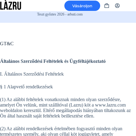
Ugrás
Vásároljon
a
Bevásárlókosár
tartalomra
Teszt győztes 2026 - arbuti.com
GT&C
Általános Szerződési Feltételek és Ügyféltájékoztató
I. Általános Szerződési Feltételek
§ 1 Alapvető rendelkezések
(1) Az alábbi feltételek vonatkoznak minden olyan szerződésre,
amelyet Ön velünk, mint szállítóval (Lazru) köt a www.lazru.com
weboldalon keresztül. Eltérő megállapodás hiányában tiltakozunk az
Ön által használt saját feltételek beillesztése ellen.
(2) Az alábbi rendelkezések értelmében fogyasztó minden olyan
természetes személy, aki olyan céllal köt jogügyletet, amely