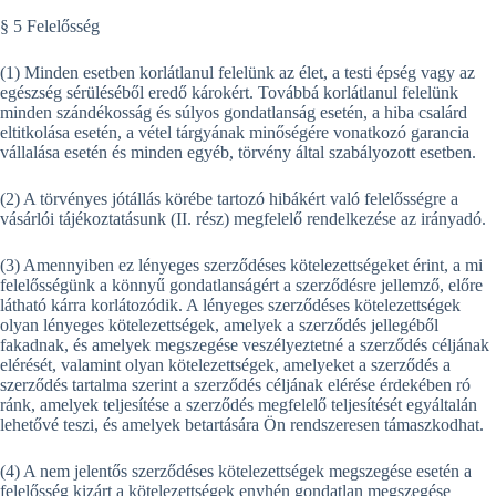
§ 5 Felelősség
(1) Minden esetben korlátlanul felelünk az élet, a testi épség vagy az
egészség sérüléséből eredő károkért. Továbbá korlátlanul felelünk
minden szándékosság és súlyos gondatlanság esetén, a hiba csalárd
eltitkolása esetén, a vétel tárgyának minőségére vonatkozó garancia
vállalása esetén és minden egyéb, törvény által szabályozott esetben.
(2) A törvényes jótállás körébe tartozó hibákért való felelősségre a
vásárlói tájékoztatásunk (II. rész) megfelelő rendelkezése az irányadó.
(3) Amennyiben ez lényeges szerződéses kötelezettségeket érint, a mi
felelősségünk a könnyű gondatlanságért a szerződésre jellemző, előre
látható kárra korlátozódik. A lényeges szerződéses kötelezettségek
olyan lényeges kötelezettségek, amelyek a szerződés jellegéből
fakadnak, és amelyek megszegése veszélyeztetné a szerződés céljának
elérését, valamint olyan kötelezettségek, amelyeket a szerződés a
szerződés tartalma szerint a szerződés céljának elérése érdekében ró
ránk, amelyek teljesítése a szerződés megfelelő teljesítését egyáltalán
lehetővé teszi, és amelyek betartására Ön rendszeresen támaszkodhat.
(4) A nem jelentős szerződéses kötelezettségek megszegése esetén a
felelősség kizárt a kötelezettségek enyhén gondatlan megszegése