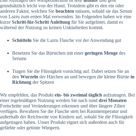
Das Auftragen des Wimpernserums ist sehr
intuitiv
und geht
grundsätzlich leicht von der Hand. Trotzdem gibt es den ein oder
anderen Faktor, welchen Sie
beachten
müssen, sobald sie das Serum
von Lazru zum ersten Mal verwenden. Im Folgenden haben wir eine
kurze
Schritt-für-Schritt Anleitung
für Sie aufgelistet, damit es
während der Nutzung zu keinen Unklarheiten kommt.
Schütteln
Sie die Lazru Flasche vor der Anwendung gut
Benetzen Sie das Bürstchen mit einer
geringen Menge
des
Serums
Tragen Sie die Flüssigkeit vorsichtig auf. Dabei setzen Sie an
den
Wurzeln
der Härchen an und bewegen die kleine Bürste
in
Richtung
der Spitzen
Wir empfehlen, das Produkt
ein- bis zweimal täglich
aufzutragen. Bei
einer regelmäßigen Nutzung werden Sie nach rund
drei Monaten
Fortschritte und Veränderungen erkennen und über längere Zilien
verfügen. Bewahren Sie die Flasche stets bei Raumtemperatur und
außerhalb der Reichweite von Kindern auf, sobald Sie die Flüssigkeit
aufgetragen haben. Unser Produkt eignet sich außerdem auch für
gefärbte oder getönte Wimpern.