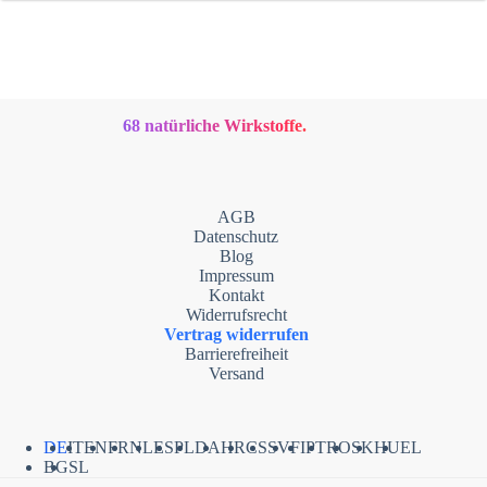
68 natürliche Wirkstoffe.
AGB
Datenschutz
Blog
Impressum
Kontakt
Widerrufsrecht
Vertrag widerrufen
Barrierefreiheit
Versand
DE
IT
EN
FR
NL
ES
PL
DA
HR
CS
SV
FI
PT
RO
SK
HU
EL
BG
SL