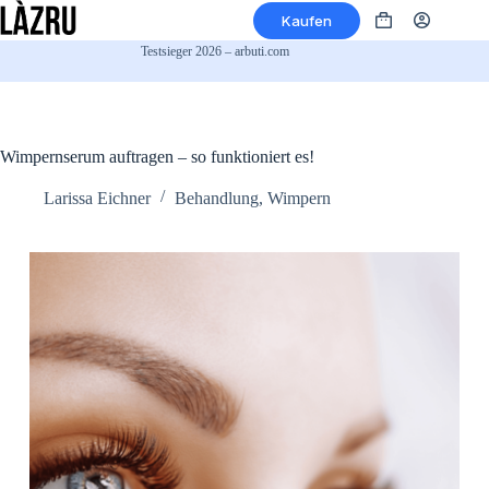
Zum
Kaufen
Inhalt
Warenkorb
springen
Testsieger 2026 – arbuti.com
Wimpernserum auftragen – so funktioniert es!
Larissa Eichner
Behandlung
,
Wimpern