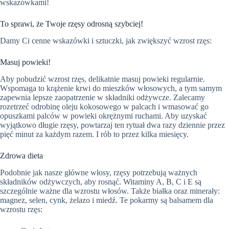
wskazówkami!
To sprawi, że Twoje rzęsy odrosną szybciej!
Damy Ci cenne wskazówki i sztuczki, jak zwiększyć wzrost rzęs:
Masuj powieki!
Aby pobudzić wzrost rzęs, delikatnie masuj powieki regularnie.
Wspomaga to krążenie krwi do mieszków włosowych, a tym samym
zapewnia lepsze zaopatrzenie w składniki odżywcze. Zalecamy
rozetrzeć odrobinę oleju kokosowego w palcach i wmasować go
opuszkami palców w powieki okrężnymi ruchami. Aby uzyskać
wyjątkowo długie rzęsy, powtarzaj ten rytuał dwa razy dziennie przez
pięć minut za każdym razem. I rób to przez kilka miesięcy.
Zdrowa dieta
Podobnie jak nasze główne włosy, rzęsy potrzebują ważnych
składników odżywczych, aby rosnąć. Witaminy A, B, C i E są
szczególnie ważne dla wzrostu włosów. Także białka oraz minerały:
magnez, selen, cynk, żelazo i miedź. Te pokarmy są balsamem dla
wzrostu rzęs: