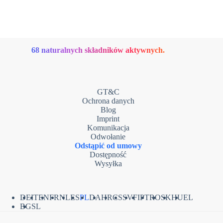
68 naturalnych składników aktywnych.
GT&C
Ochrona danych
Blog
Imprint
Komunikacja
Odwołanie
Odstąpić od umowy
Dostępność
Wysyłka
DE
IT
EN
FR
NL
ES
PL
DA
HR
CS
SV
FI
PT
RO
SK
HU
EL
BG
SL