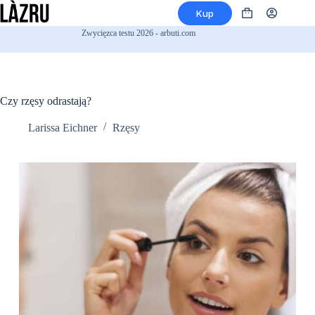
Przejdź
Kup
do
Koszyk
treści
Zwycięzca testu 2026 - arbuti.com
Czy rzęsy odrastają?
Larissa Eichner
Rzęsy