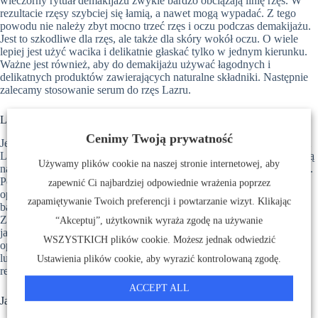
wieczorny rytuał demakijażu zwykle bardzo obciążają linię rzęs. W
rezultacie rzęsy szybciej się łamią, a nawet mogą wypadać. Z tego
powodu nie należy zbyt mocno trzeć rzęs i oczu podczas demakijażu.
Jest to szkodliwe dla rzęs, ale także dla skóry wokół oczu. O wiele
lepiej jest użyć wacika i delikatnie głaskać tylko w jednym kierunku.
Ważne jest również, aby do demakijażu używać łagodnych i
delikatnych produktów zawierających naturalne składniki. Następnie
zalecamy stosowanie serum do rzęs Lazru.
Lazru - Zregeneruj swoje rzęsy z tym serum!
Cenimy Twoją prywatność
Jeśli chcesz przyspieszyć wzrost rzęs i brwi, wysoce skuteczne serum
Lazru jest właściwym wyborem! Sprawi, że Twoje rzęsy i brwi wrócą
Używamy plików cookie na naszej stronie internetowej, aby
na właściwe tory bez użycia hormonów czy szkodliwych składników.
Ponad 50 perfekcyjnie dobranych, wartościowych składników
zapewnić Ci najbardziej odpowiednie wrażenia poprzez
optymalnie stymuluje wrażliwe cebulki włosów w okolicach oczu. I
zapamiętywanie Twoich preferencji i powtarzanie wizyt. Klikając
bardziej skutecznie niż jakikolwiek inny rzęs serum na rynku.
Zapewniają to cenne olejki z prawdziwej lawendy, kordyliny
“Akceptuj”, użytkownik wyraża zgodę na używanie
japońskiej, jałowca lub imbiru. Lazru działa cuda! Osiągnięcie
WSZYSTKICH plików cookie. Możesz jednak odwiedzić
optymalnego rezultatu zajmuje średnio trzy miesiące. Sztuczne rzęsy
lub drogie przedłużanie rzęs po prostu nie są już konieczne przy
Ustawienia plików cookie, aby wyrazić kontrolowaną zgodę.
regularnym stosowaniu Lazru, ponieważ wygląd oczu jest idealny!
ACCEPT ALL
Jak korzystać z Lazru!