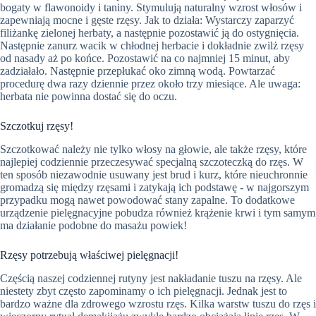
bogaty w flawonoidy i taniny. Stymulują naturalny wzrost włosów i
zapewniają mocne i gęste rzęsy. Jak to działa: Wystarczy zaparzyć
filiżankę zielonej herbaty, a następnie pozostawić ją do ostygnięcia.
Następnie zanurz wacik w chłodnej herbacie i dokładnie zwilż rzęsy
od nasady aż po końce. Pozostawić na co najmniej 15 minut, aby
zadziałało. Następnie przepłukać oko zimną wodą. Powtarzać
procedurę dwa razy dziennie przez około trzy miesiące. Ale uwaga:
herbata nie powinna dostać się do oczu.
Szczotkuj rzęsy!
Szczotkować należy nie tylko włosy na głowie, ale także rzęsy, które
najlepiej codziennie przeczesywać specjalną szczoteczką do rzęs. W
ten sposób niezawodnie usuwany jest brud i kurz, które nieuchronnie
gromadzą się między rzęsami i zatykają ich podstawę - w najgorszym
przypadku mogą nawet powodować stany zapalne. To dodatkowe
urządzenie pielęgnacyjne pobudza również krążenie krwi i tym samym
ma działanie podobne do masażu powiek!
Rzęsy potrzebują właściwej pielęgnacji!
Częścią naszej codziennej rutyny jest nakładanie tuszu na rzęsy. Ale
niestety zbyt często zapominamy o ich pielęgnacji. Jednak jest to
bardzo ważne dla zdrowego wzrostu rzęs. Kilka warstw tuszu do rzęs i