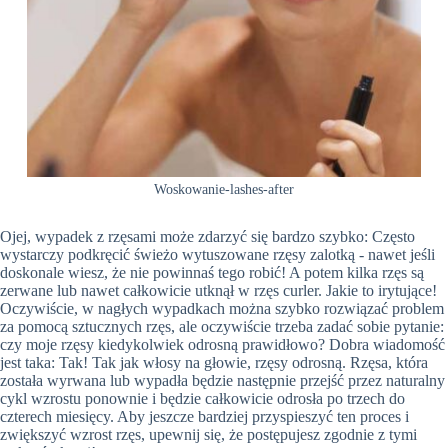
Woskowanie-lashes-after
Ojej, wypadek z rzęsami może zdarzyć się bardzo szybko: Często
wystarczy podkręcić świeżo wytuszowane rzęsy zalotką - nawet jeśli
doskonale wiesz, że nie powinnaś tego robić! A potem kilka rzęs są
zerwane lub nawet całkowicie utknął w rzęs curler. Jakie to irytujące!
Oczywiście, w nagłych wypadkach można szybko rozwiązać problem
za pomocą sztucznych rzęs, ale oczywiście trzeba zadać sobie pytanie:
czy moje rzęsy kiedykolwiek odrosną prawidłowo? Dobra wiadomość
jest taka: Tak! Tak jak włosy na głowie, rzęsy odrosną. Rzęsa, która
została wyrwana lub wypadła będzie następnie przejść przez naturalny
cykl wzrostu ponownie i będzie całkowicie odrosła po trzech do
czterech miesięcy. Aby jeszcze bardziej przyspieszyć ten proces i
zwiększyć wzrost rzęs, upewnij się, że postępujesz zgodnie z tymi