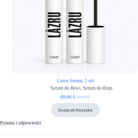
Lazru Serum, 2 szt
Serum do Brwi
,
Serum do Rzęs
89,00
€
138,00
€
Pierwotna
Aktualna
cena
cena
Dodaj do Koszyka
wynosiła:
wynosi:
138,00 €.
89,00 €.
Pytania i odpowiedzi