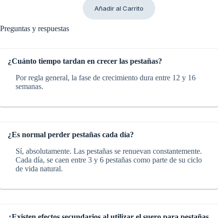
precio
precio
Añadir al Carrito
original
actual
era:
es:
138,00 €.
89,00 €.
Preguntas y respuestas
¿Cuánto tiempo tardan en crecer las pestañas?
Por regla general, la fase de crecimiento dura entre 12 y 16
semanas.
¿Es normal perder pestañas cada día?
Sí, absolutamente. Las pestañas se renuevan constantemente.
Cada día, se caen entre 3 y 6 pestañas como parte de su ciclo
de vida natural.
¿Existen efectos secundarios al utilizar el suero para pestañas