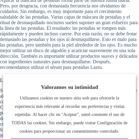
Aplicar la máscara de pestañas forma parte de nuestra rutina diaria.
Pero, por desgracia, con demasiada frecuencia nos olvidamos de
cuidarlos. Sin embargo, es muy importante para el crecimiento
saludable de las pestañas. Varias capas de máscara de pestañas y el
ritual de desmaquillado nocturno suelen suponer un gran esfuerzo para
la línea de las pestañas. El resultado: las pestañas se rompen más
rápidamente y pueden incluso caerse. Por esta razón, no se debe frotar
demasiado las pestañas y los ojos al desmaquillarse. Esto es malo para
las pestañas, pero también para la piel alrededor de los ojos. Es mucho
mejor utilizar un disco de algodón y acariciar suavemente en una sola
dirección. También es importante utilizar productos suaves y delicados
con ingredientes naturales para desmaquillarse. Después,
recomendamos utilizar el sérum para pestañas Lazru.
Lazru - ¡Recrece tus pestañas con este sérum!
Valoramos su intimidad
Si quieres potenciar el crecimiento de tus pestañas y cejas, el sérum de
alta eficacia de Lazru es la elección correcta. Hará que tus pestañas y
Utilizamos cookies en nuestro sitio web para ofrecerle la
cejas vuelvan a crecer sin utilizar hormonas ni ingredientes dañinos.
experiencia más relevante al recordar sus preferencias y visitas
Con una potente combinación de más de 50 valiosos ingredientes
perfectamente coordinados, las sensibles raíces del vello del contorno
repetidas. Al hacer clic en “Aceptar”, usted consiente el uso de
de los ojos se estimulan de forma óptima. Y con mayor eficacia que
TODAS las cookies. Sin embargo, puede visitar Configuración de
cualquier otro sérum para pestañas del mercado. De ello se encargan
los preciosos aceites de lavanda genuina, cordero japonés, enebro o
cookies para proporcionar un consentimiento controlado.
jengibre. ¡Lazru hace maravillas! Se necesita una media de tres meses