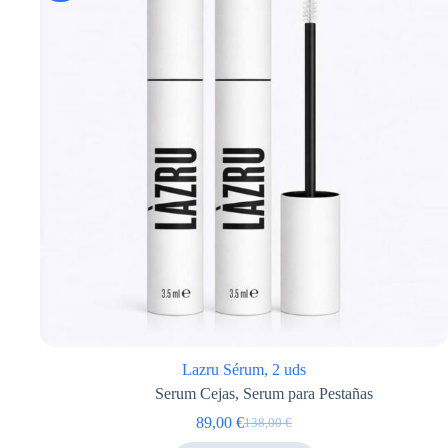
Lazru Sérum, 2 uds
Serum Cejas
,
Serum para Pestañas
89,00
€
138,00
€
El
El