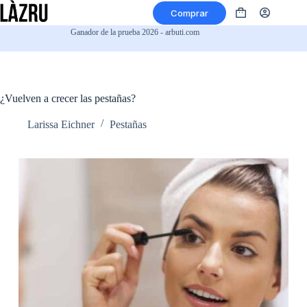
Saltar
Comprar
al
Carro
contenido
de
Ganador de la prueba 2026 - arbuti.com
compra
¿Vuelven a crecer las pestañas?
Larissa Eichner
Pestañas