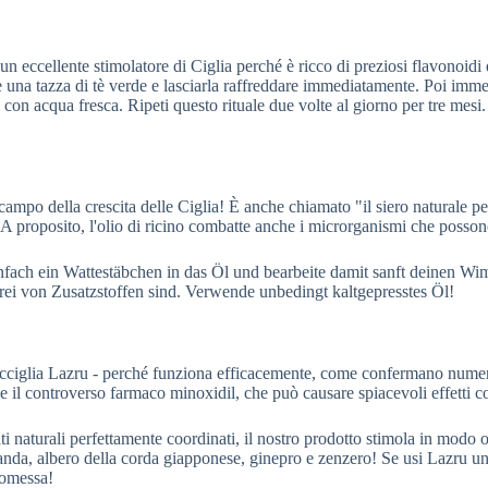
n eccellente stimolatore di Ciglia perché è ricco di preziosi flavonoidi
 una tazza di tè verde e lasciarla raffreddare immediatamente. Poi immerge
con acqua fresca. Ripeti questo rituale due volte al giorno per tre mesi.
ampo della crescita delle Ciglia! È anche chiamato "il siero naturale per 
. A proposito, l'olio di ricino combatte anche i microrganismi che posson
ch ein Wattestäbchen in das Öl und bearbeite damit sanft deinen Wimpe
rei von Zusatzstoffen sind. Verwende unbedingt kaltgepresstes Öl!
!
pracciglia Lazru - perché funziona efficacemente, come confermano numero
 il controverso farmaco minoxidil, che può causare spiacevoli effetti col
turali perfettamente coordinati, il nostro prodotto stimola in modo otti
avanda, albero della corda giapponese, ginepro e zenzero! Se usi Lazru una
romessa!