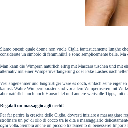
Siamo onesti: quale donna non vuole Ciglia fantasticamente lunghe che
considerate un simbolo di femminilità e sono semplicemente belle. Ma c
Man kann die Wimpern natürlich eifrig mit Mascara tuschen und mit e
alternativ mit einer Wimpernverlängerung oder Fake Lashes nachhelfen
Viel angenehmer und langfristiger wäre es doch, einfach seine eigen
kannst. Wahre Wimpernbooster sind vor allem Wimpernseren mit Wirks
aber natürlich auch noch Hausmittel und andere wertvolle Tipps, mit 
Regalati un massaggio agli occhi!
Per far partire la crescita delle Ciglia, dovresti iniziare a massaggiare r
strofinare un po' di olio di cocco tra le dita e massaggiarlo delicatament
ogni volta. Sembra anche un piccolo trattamento di benessere! Importan