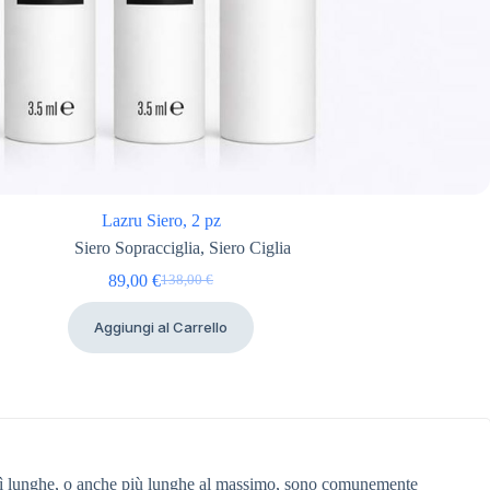
Lazru Siero, 2 pz
Siero Sopracciglia
,
Siero Ciglia
89,00
€
138,00
€
Il
Il
prezzo
prezzo
Aggiungi al Carrello
originale
attuale
era:
è:
138,00 €.
89,00 €.
così lunghe, o anche più lunghe al massimo, sono comunemente