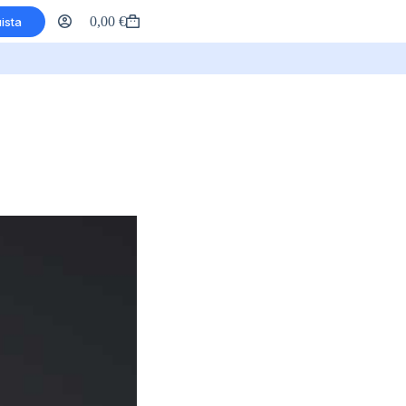
0,00
€
ista
Carrello