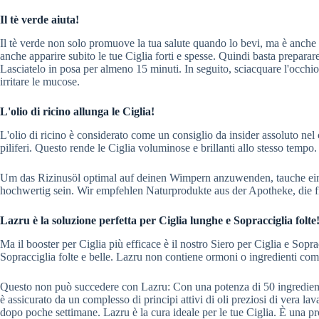
Il tè verde aiuta!
Il tè verde non solo promuove la tua salute quando lo bevi, ma è anche u
anche apparire subito le tue Ciglia forti e spesse. Quindi basta preparare
Lasciatelo in posa per almeno 15 minuti. In seguito, sciacquare l'occhio 
irritare le mucose.
L'olio di ricino allunga le Ciglia!
L'olio di ricino è considerato come un consiglio da insider assoluto nel c
piliferi. Questo rende le Ciglia voluminose e brillanti allo stesso tempo
Um das Rizinusöl optimal auf deinen Wimpern anzuwenden, tauche einfa
hochwertig sein. Wir empfehlen Naturprodukte aus der Apotheke, die f
Lazru è la soluzione perfetta per Ciglia lunghe e Sopracciglia folte
Ma il booster per Ciglia più efficace è il nostro Siero per Ciglia e So
Sopracciglia folte e belle. Lazru non contiene ormoni o ingredienti come
Questo non può succedere con Lazru: Con una potenza di 50 ingredienti na
è assicurato da un complesso di principi attivi di oli preziosi di vera l
dopo poche settimane. Lazru è la cura ideale per le tue Ciglia. È una p