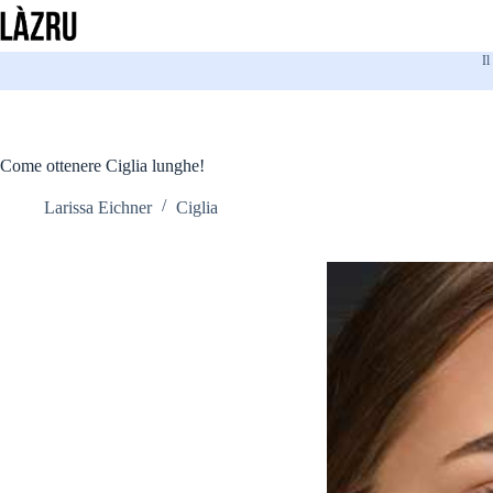
Salta
al
contenuto
Il
Come ottenere Ciglia lunghe!
Larissa Eichner
Ciglia