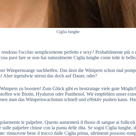
Ciglia lunghe
 rendono l'occhio semplicemente perfetto e sexy? Probabilmente più o m
osa puoi fare se non hai naturalmente Ciglia lunghe come tutte le bell
iner Wimpernzange nachhelfen. Das lässt die Wimpern schon mal pompö
! Aber irgendwie stresst das doch auf Dauer, oder?
en Wimpern zu boosten! Zum Glück gibt es heutzutage viele gute Mögli
toffen wie Biotin, Hyaluron oder Panthenol. Wir empfehlen unser ex
denen man das Wimpernwachstum schnell und effektiv pushen kann. Hier
egolarmente le palpebre. Questo aumenterà il flusso di sangue ai follicoli p
e sulle palpebre chiuse con la punta delle dita. Se sogni Ciglia lunghe, d
te: rimuovete bene il trucco dalle Ciglia prima, altrimenti possono rom