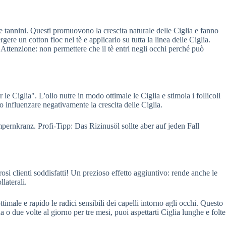
 e tannini. Questi promuovono la crescita naturale delle Ciglia e fanno
re un cotton fioc nel tè e applicarlo su tutta la linea delle Ciglia.
 Attenzione: non permettere che il tè entri negli occhi perché può
le Ciglia". L'olio nutre in modo ottimale le Ciglia e stimola i follicoli
o influenzare negativamente la crescita delle Ciglia.
rnkranz. Profi-Tipp: Das Rizinusöl sollte aber auf jeden Fall
si clienti soddisfatti! Un prezioso effetto aggiuntivo: rende anche le
laterali.
male e rapido le radici sensibili dei capelli intorno agli occhi. Questo
 o due volte al giorno per tre mesi, puoi aspettarti Ciglia lunghe e folte