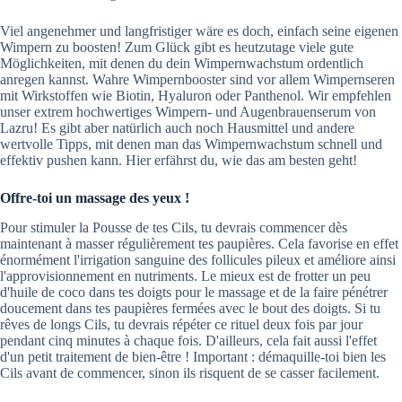
Viel angenehmer und langfristiger wäre es doch, einfach seine eigenen
Wimpern zu boosten! Zum Glück gibt es heutzutage viele gute
Möglichkeiten, mit denen du dein Wimpernwachstum ordentlich
anregen kannst. Wahre Wimpernbooster sind vor allem Wimpernseren
mit Wirkstoffen wie Biotin, Hyaluron oder Panthenol. Wir empfehlen
unser extrem hochwertiges Wimpern- und Augenbrauenserum von
Lazru! Es gibt aber natürlich auch noch Hausmittel und andere
wertvolle Tipps, mit denen man das Wimpernwachstum schnell und
effektiv pushen kann. Hier erfährst du, wie das am besten geht!
Offre-toi un massage des yeux !
Pour stimuler la Pousse de tes Cils, tu devrais commencer dès
maintenant à masser régulièrement tes paupières. Cela favorise en effet
énormément l'irrigation sanguine des follicules pileux et améliore ainsi
l'approvisionnement en nutriments. Le mieux est de frotter un peu
d'huile de coco dans tes doigts pour le massage et de la faire pénétrer
doucement dans tes paupières fermées avec le bout des doigts. Si tu
rêves de longs Cils, tu devrais répéter ce rituel deux fois par jour
pendant cinq minutes à chaque fois. D'ailleurs, cela fait aussi l'effet
d'un petit traitement de bien-être ! Important : démaquille-toi bien les
Cils avant de commencer, sinon ils risquent de se casser facilement.