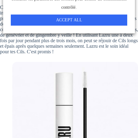
Cela ne peut pas t'arriver avec Lazru : Grâce à un powerboost de 50
contrôlé.
ingrédients naturels parfaitement adaptés les uns aux autres, notre
produit stimule rapidement et de manière optimale les racines sensibles
ACCEPT ALL
des poils du contour des yeux. Un complexe de substances actives
composé d'huiles précieuses de lavande vraie, d'arbre à ficelle japonais,
de genévrier et de gingembre y veille ! En utilisant Lazru une à deux
fois par jour pendant plus de trois mois, on peut se réjouir de Cils longs
et épais après quelques semaines seulement. Lazru est le soin idéal
pour tes Cils. C'est promis !