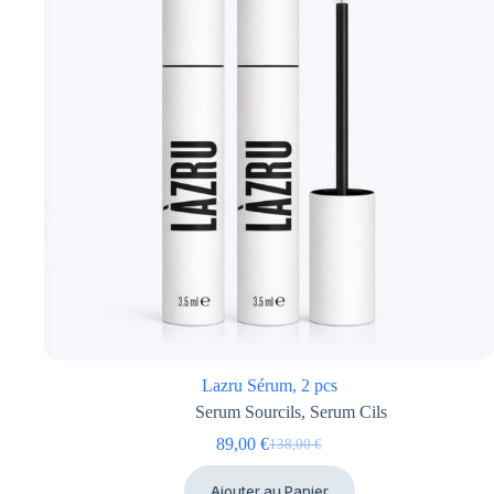
Lazru Sérum, 2 pcs
Serum Sourcils
,
Serum Cils
89,00
€
138,00
€
Le
Le
prix
prix
Ajouter au Panier
initial
actuel