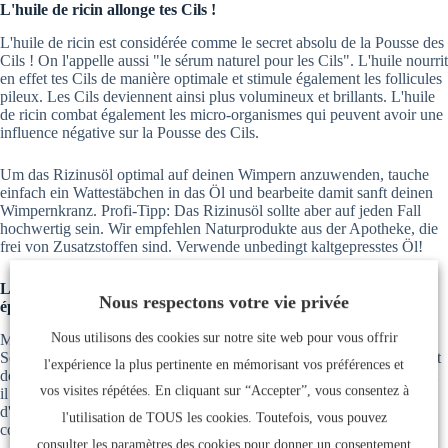
L'huile de ricin allonge tes Cils !
L'huile de ricin est considérée comme le secret absolu de la Pousse des
Cils ! On l'appelle aussi "le sérum naturel pour les Cils". L'huile nourrit
en effet tes Cils de manière optimale et stimule également les follicules
pileux. Les Cils deviennent ainsi plus volumineux et brillants. L'huile
de ricin combat également les micro-organismes qui peuvent avoir une
influence négative sur la Pousse des Cils.
Um das Rizinusöl optimal auf deinen Wimpern anzuwenden, tauche
einfach ein Wattestäbchen in das Öl und bearbeite damit sanft deinen
Wimpernkranz. Profi-Tipp: Das Rizinusöl sollte aber auf jeden Fall
hochwertig sein. Wir empfehlen Naturprodukte aus der Apotheke, die
frei von Zusatzstoffen sind. Verwende unbedingt kaltgepresstes Öl!
Lazru est la solution parfaite pour des Cils longs et des Sourcils
Nous respectons votre vie privée
épais !
Nous utilisons des cookies sur notre site web pour vous offrir
Mais le booster de Cils le plus efficace est notre sérum pour Cils et
Sourcils de Lazru - parce qu'il agit efficacement, comme le confirment
l'expérience la plus pertinente en mémorisant vos préférences et
de nombreuses clientes satisfaites ! Un effet supplémentaire précieux :
vos visites répétées. En cliquant sur “Accepter”, vous consentez à
il rend également tes Sourcils denses et beaux. Lazru ne contient pas
d'hormones ni d'ingrédients tels que le minoxidil, un médicament
l'utilisation de TOUS les cookies. Toutefois, vous pouvez
controversé qui peut provoquer des effets secondaires désagréables.
consulter les paramètres des cookies pour donner un consentement