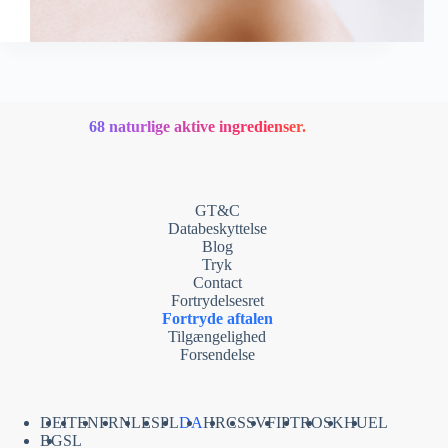
68 naturlige aktive ingredienser.
GT&C
Databeskyttelse
Blog
Tryk
Contact
Fortrydelsesret
Fortryde aftalen
Tilgængelighed
Forsendelse
DE
IT
EN
FR
NL
ES
PL
DA
HR
CS
SV
FI
PT
RO
SK
HU
EL
BG
SL