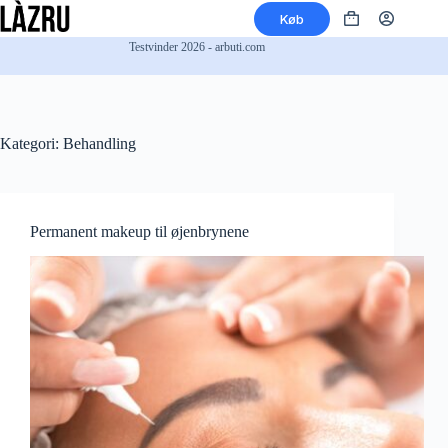
Fortsæt
Køb
til
Indkøbskurv
indhold
Testvinder 2026 - arbuti.com
Kategori:
Behandling
Permanent makeup til øjenbrynene