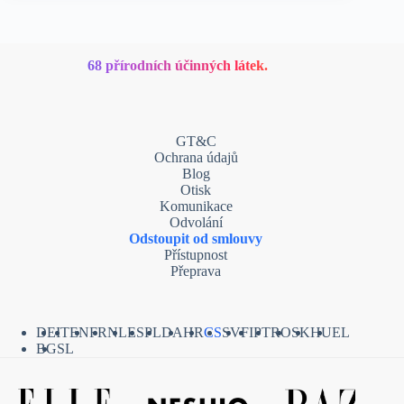
68 přírodních účinných látek.
GT&C
Ochrana údajů
Blog
Otisk
Komunikace
Odvolání
Odstoupit od smlouvy
Přístupnost
Přeprava
DE
IT
EN
FR
NL
ES
PL
DA
HR
CS
SV
FI
PT
RO
SK
HU
EL
BG
SL