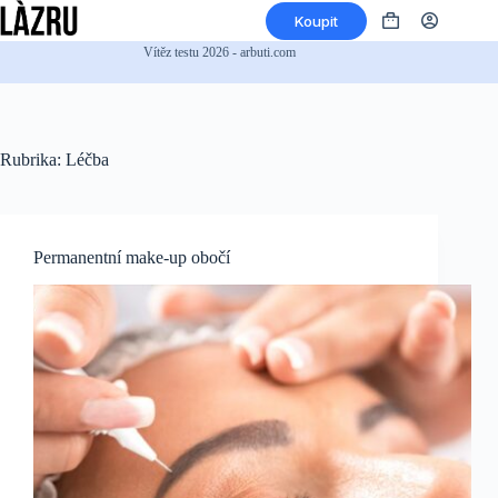
Přeskočit
Koupit
na
Nákupní
obsah
košík
Vítěz testu 2026 - arbuti.com
Rubrika:
Léčba
Permanentní make-up obočí