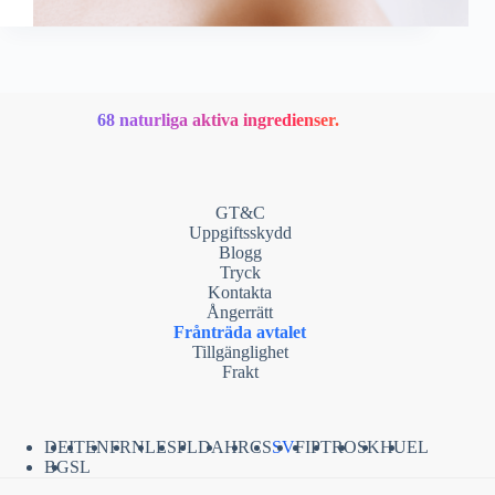
68 naturliga aktiva ingredienser.
GT&C
Uppgiftsskydd
Blogg
Tryck
Kontakta
Ångerrätt
Frånträda avtalet
Tillgänglighet
Frakt
DE
IT
EN
FR
NL
ES
PL
DA
HR
CS
SV
FI
PT
RO
SK
HU
EL
BG
SL