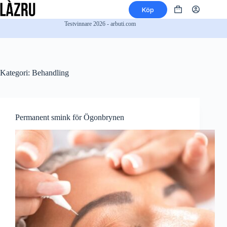
Hoppa
Köp
till
Varukorg
innehåll
Testvinnare 2026 - arbuti.com
Kategori:
Behandling
Permanent smink för Ögonbrynen