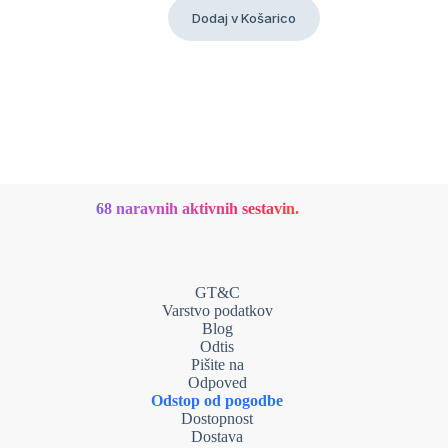
cena
cena
Dodaj v Košarico
je
je:
bila:
89,00 €.
138,00 €.
68 naravnih aktivnih sestavin.
GT&C
Varstvo podatkov
Blog
Odtis
Pišite na
Odpoved
Odstop od pogodbe
Dostopnost
Dostava