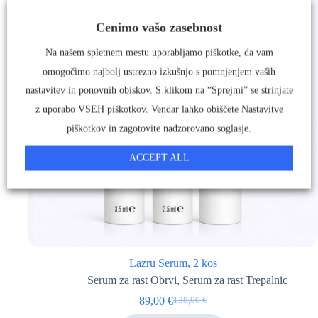
Cenimo vašo zasebnost
Na našem spletnem mestu uporabljamo piškotke, da vam
omogočimo najbolj ustrezno izkušnjo s pomnjenjem vaših
nastavitev in ponovnih obiskov. S klikom na “Sprejmi” se strinjate
z uporabo VSEH piškotkov. Vendar lahko obiščete Nastavitve
piškotkov in zagotovite nadzorovano soglasje.
ACCEPT ALL
Lazru Serum, 2 kos
Serum za rast Obrvi
,
Serum za rast Trepalnic
89,00
€
138,00
€
Izvirna
Trenutna