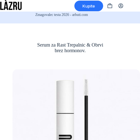
Preskoči
Kupite
na
Nakupovalna
vsebino
košarica
Zmagovalec testa 2026 - arbuti.com
Serum za Rast Trepalnic & Obrvi
brez hormonov.