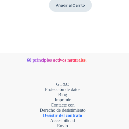
precio
precio
Añadir al Carrito
original
actual
era:
es:
138,00 €.
89,00 €.
68 principios activos naturales.
GT&C
Protección de datos
Blog
Imprimir
Contacte con
Derecho de desistimiento
Desistir del contrato
Accesibilidad
Envío