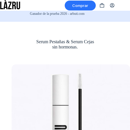
Saltar
Comprar
al
Carro
contenido
de
Ganador de la prueba 2026 - arbuti.com
compra
Serum Pestañas & Serum Cejas
sin hormonas.