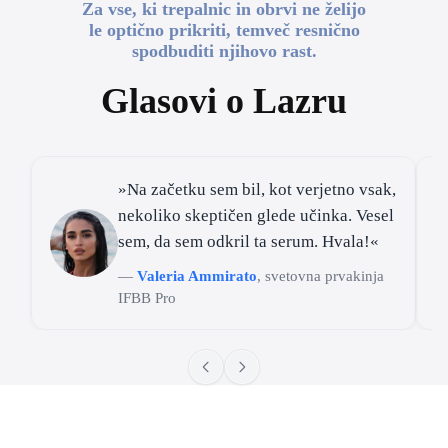
Za vse, ki trepalnic in obrvi ne želijo
le optično prikriti, temveč resnično
spodbuditi njihovo rast.
Glasovi o Lazru
»Na začetku sem bil, kot verjetno vsak,
nekoliko skeptičen glede učinka. Vesel
sem, da sem odkril ta serum. Hvala!«
—
Valeria Ammirato
, svetovna prvakinja
IFBB Pro