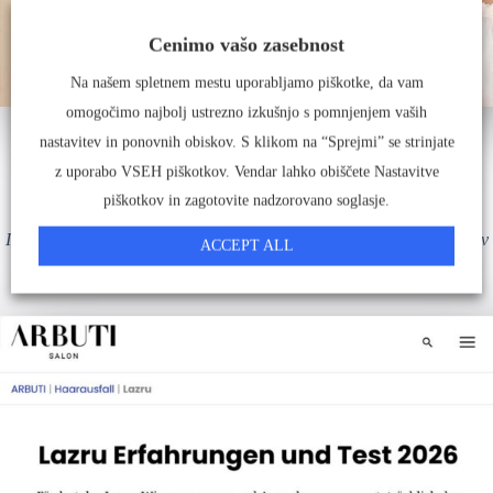
Cenimo vašo zasebnost
Na našem spletnem mestu uporabljamo piškotke, da vam
omogočimo najbolj ustrezno izkušnjo s pomnjenjem vaših
nastavitev in ponovnih obiskov. S klikom na “Sprejmi” se strinjate
z uporabo VSEH piškotkov. Vendar lahko obiščete Nastavitve
piškotkov in zagotovite nadzorovano soglasje.
Izpostavljeno s strani artistov, revij in uporabnic kot učinkovita rešitev
ACCEPT ALL
za rast trepalnic in obrvi.