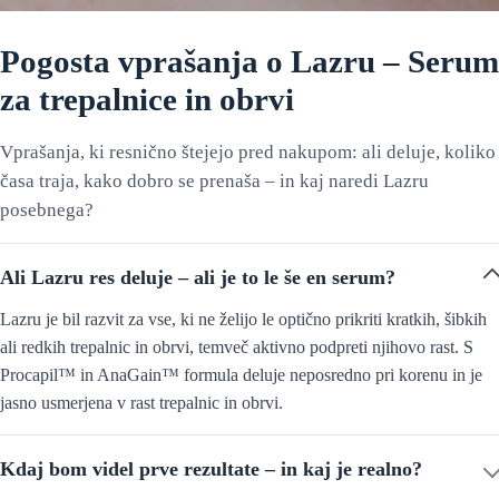
Pogosta vprašanja o Lazru – Serum
za trepalnice in obrvi
Vprašanja, ki resnično štejejo pred nakupom: ali deluje, koliko
časa traja, kako dobro se prenaša – in kaj naredi Lazru
posebnega?
Ali Lazru res deluje – ali je to le še en serum?
Lazru je bil razvit za vse, ki ne želijo le optično prikriti kratkih, šibkih
ali redkih trepalnic in obrvi, temveč aktivno podpreti njihovo rast. S
Procapil™ in AnaGain™ formula deluje neposredno pri korenu in je
jasno usmerjena v rast trepalnic in obrvi.
Kdaj bom videl prve rezultate – in kaj je realno?