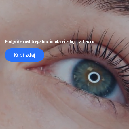
Podprite rast trepalnic in obrvi zdaj – z Lazru
Kupi zdaj