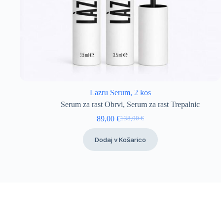
Lazru Serum, 2 kos
Serum za rast Obrvi
,
Serum za rast Trepalnic
89,00
€
138,00
€
Izvirna
Trenutna
cena
cena
Dodaj v Košarico
je
je:
bila:
89,00 €.
138,00 €.