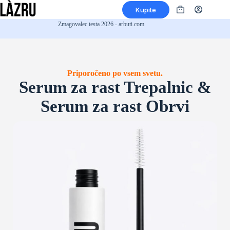
Preskoči
Kupite
na
Nakupovalna
vsebino
košarica
Zmagovalec testa 2026 - arbuti.com
Priporočeno po vsem svetu.
Serum za rast Trepalnic &
Serum za rast Obrvi