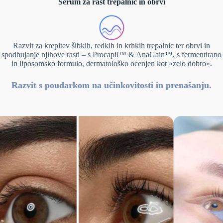
Serum za rast trepalnic in obrvi
Razvit za krepitev šibkih, redkih in krhkih trepalnic ter obrvi in
spodbujanje njihove rasti – s Procapil™ & AnaGain™, s fermentirano
in liposomsko formulo, dermatološko ocenjen kot »zelo dobro«.
Razvit s poudarkom na učinkovitosti in prenašanju.