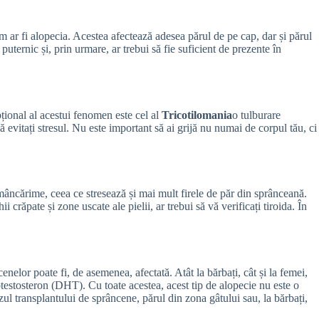
 ar fi alopecia. Acestea afectează adesea părul de pe cap, dar și părul
uternic și, prin urmare, ar trebui să fie suficient de prezente în
epțional al acestui fenomen este cel al
Tricotilomania
o tulburare
ă evitați stresul. Nu este important să ai grijă nu numai de corpul tău, ci
mâncărime, ceea ce stresează și mai mult firele de păr din sprânceană.
crăpate și zone uscate ale pielii, ar trebui să vă verificați tiroida. În
nelor poate fi, de asemenea, afectată. Atât la bărbați, cât și la femei,
testosteron (DHT). Cu toate acestea, acest tip de alopecie nu este o
zul transplantului de sprâncene, părul din zona gâtului sau, la bărbați,