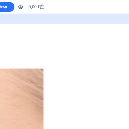
0,00
€
rați
Coș
de
cumpărături