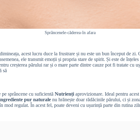
Sprâncenele-căderea-în afara
imineața, acest lucru duce la frustrare și nu este un bun început de zi. O
menea, ele transmit emoții și propria stare de spirit. Și este de înțeles 
ntru creșterea părului rar și o mare parte dintre cauze pot fi tratate cu
ă să
 de pe sprâncene cu suficientă
Nutrienți
aprovizionare. Ideal pentru acest
ingrediente pur naturale
nu hrănește doar rădăcinile părului, ci și zona 
n mod regulat. În acest fel, poate deveni cu ușurință parte din rutina ziln