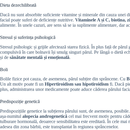
Dieta dezechilibrată
Dacă nu sunt absorbite suficiente vitamine și minerale din cauza unei di
facial poate suferi de deficiențe nutritive.
Vitaminele A și C, biotina, zi
alimente. În unele cazuri, are sens să se ia suplimente alimentare, dar a
Stresul și suferința psihologică
Stresul psihologic și grijile afectează starea fizică. În plus față de păr
compulsivă în care bolnavii își smulg singuri părul. Pe lângă o dietă echil
și de
sănătate mentală și emoțională
.
Boli
Bolile fizice pot cauza, de asemenea, părul subțire din sprâncene. Cu
B
Un alt motiv poate fi un
Hipertiroidism sau hipotiroidism
fi. Dacă pie
plus, administrarea unor medicamente poate aduce căderea părului facia
Predispoziție genetică
Predispozițiile genetice la subțierea părului sunt, de asemenea, posibile
așa-numitul
alopecia androgenetică
cel mai frecvent motiv pentru căde
tulburare hormonală, deoarece sensibilitatea este ereditară. În cele mai m
adesea din zona bărbii, este transplantat în regiunea sprâncenelor.