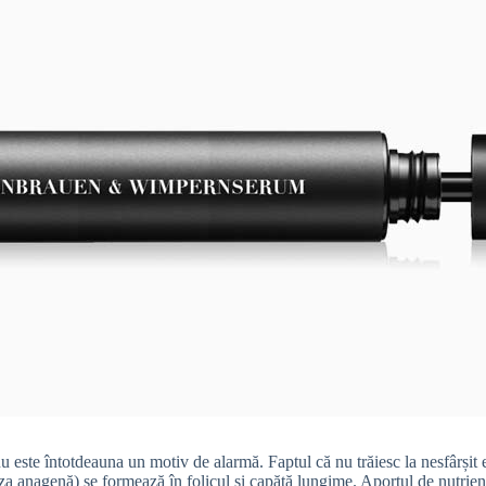
u este întotdeauna un motiv de alarmă. Faptul că nu trăiesc la nesfârșit e
za anagenă) se formează în folicul și capătă lungime. Aportul de nutrienț