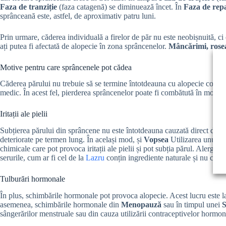
Faza de tranziție
(faza catagenă) se diminuează încet. În
Faza de rep
sprânceană este, astfel, de aproximativ patru luni.
Prin urmare, căderea individuală a firelor de păr nu este neobișnuită, ci
ați putea fi afectată de alopecie în zona sprâncenelor.
Mâncărimi, roșeaț
Motive pentru care sprâncenele pot cădea
Căderea părului nu trebuie să se termine întotdeauna cu alopecie comple
medic. În acest fel, pierderea sprâncenelor poate fi combătută în mod inten
Iritații ale pielii
Subțierea părului din sprâncene nu este întotdeauna cauzată direct de o
deteriorate pe termen lung. În același mod, și
Vopsea
Utilizarea unui tr
chimicale care pot provoca iritații ale pielii și pot subția părul. Alergii
serurile, cum ar fi cel de la
Lazru
conțin ingrediente naturale și nu conț
Tulburări hormonale
În plus, schimbările hormonale pot provoca alopecie. Acest lucru este la
asemenea, schimbările hormonale din
Menopauză
sau în timpul unei
S
sângerărilor menstruale sau din cauza utilizării contraceptivelor hormon