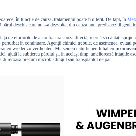
oarece, în funcție de cauză, tratamentul poate fi diferit. De fapt, în
Meto
 părul deschis care nu s-a dezvoltat din cauza unei predispoziții geneti
față de eforturile de a contracara cauza directă, merită să căutați sprijin
perturbat în continuare. Agenții chimici trebuie, de asemenea, evitați pen
auen wieder zu verdichten. Mit seinen natürlichen Inhalten
promovea
el, ajută la subțierea părului și, în același timp, ameliorează iritațiile a
ură dureroasă precum microbladingul sau transplantul de păr.