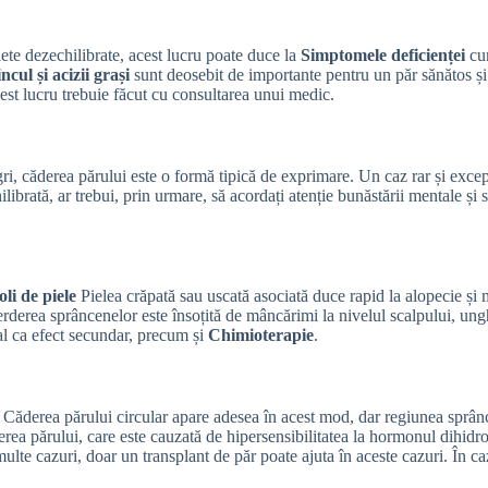
ete dezechilibrate, acest lucru poate duce la
Simptomele deficienței
cum
ncul și acizii grași
sunt deosebit de importante pentru un păr sănătos și p
cest lucru trebuie făcut cu consultarea unui medic.
ul gri, căderea părului este o formă tipică de exprimare. Un caz rar și exc
ibrată, ar trebui, prin urmare, să acordați atenție bunăstării mentale și s
oli de piele
Pielea crăpată sau uscată asociată duce rapid la alopecie și 
rderea sprâncenelor este însoțită de mâncărimi la nivelul scalpului, unghii 
l ca efect secundar, precum și
Chimioterapie
.
. Căderea părului circular apare adesea în acest mod, dar regiunea sprânce
rea părului, care este cauzată de hipersensibilitatea la hormonul dihidro
ulte cazuri, doar un transplant de păr poate ajuta în aceste cazuri. În ca