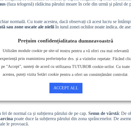
aus
(faza telogenă) rădăcina părului moare în cele din urmă și părul de 
 chiar normală. Cu toate acestea, dacă observați că acest lucru se întâmp
ă sau zone uscate ale pielii
în jurul zonei ochilor poate indica, de as
Prețuim confidențialitatea dumneavoastră
tă. La unele persoane, părul se subțiază sau cade doar în anumite zone.
Utilizăm module cookie pe site-ul nostru pentru a vă oferi cea mai relevantă
ționat și eficient, iar posibilele boli cauzatoare pot fi tratate.
experiență prin reamintirea preferințelor dvs. și a vizitelor repetate. Făcând cli
pe “Accept”, sunteți de acord cu utilizarea TUTUROR cookie-urilor. Cu toate
acestea, puteți vizita Setări cookie pentru a oferi un consimțământ controlat.
 boală. De asemenea, poate fi cauzată de încercările bine intenționate d
atament pentru păr poate avea consecințe negative asupra sprâncenei dac
le pot fi, de asemenea, un factor declanșator pentru subțierea sprâncenelor
ACCEPT ALL
in hormoni.
 fel de normal ca și subțierea părului de pe cap.
Semn de vârstă
: De o
arcina
poate duce la subțierea părului din zona sprâncenelor. De asemen
ale le provoacă.