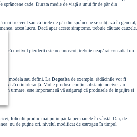
pe sprâncene cade. Durata medie de viață a unui fir de păr din
lă mai frecvent sau că firele de păr din sprâncene se subțiază în general,
emenea, acest lucru. Dacă apar aceste simptome, trebuie căutate cauzele.
 Dacă motivul pierderii este necunoscut, trebuie neapărat consultat un
c
e a le modela sau defini. La
Degeaba
de exemplu, rădăcinile vor fi
ă există o intoleranță. Multe produse conțin substanțe nocive sau
. Prin urmare, este important să vă asigurați că produsele de îngrijire și
bicei, foliculii produc mai puțin păr la persoanele în vârstă. Dar, de
ea, nu de puține ori, nivelul modificat de estrogen în timpul