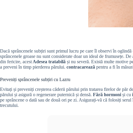
Dacă sprâncenele subțiri sunt primul lucru pe care îl observi în oglindă d
sprâncenele groase nu sunt considerate doar un ideal de frumusețe. De ase
din fericire, acest
Adesea tratabilă
și nu severă. Există multe motive pe
a preveni în timp pierderea părului.
contracarează
pentru a fi în măsur
Preveniți sprâncenele subțiri cu Lazru
Evitați și preveniți creșterea căderii părului prin tratarea firelor de păr
părului și asigură o regenerare puternică și densă.
Fără hormoni
și cu
pe sprâncene o dată sau de două ori pe zi. Asigurați-vă că folosiți serul î
trecutului.