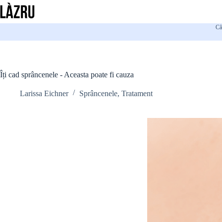
Sari
la
conținut
Câ
Îți cad sprâncenele - Aceasta poate fi cauza
Larissa Eichner
Sprâncenele
,
Tratament