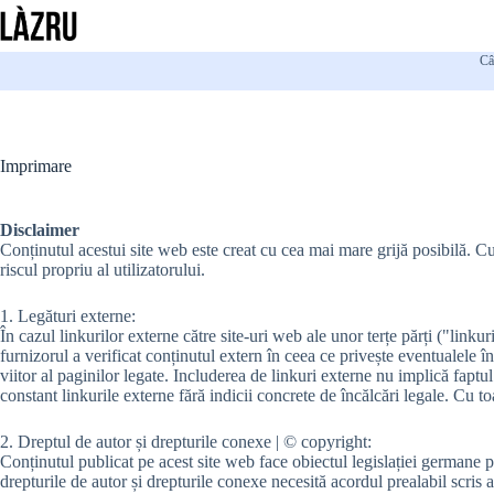
Sari
la
conținut
Câ
Imprimare
Disclaimer
Conținutul acestui site web este creat cu cea mai mare grijă posibilă. Cu 
riscul propriu al utilizatorului.
1. Legături externe:
În cazul linkurilor externe către site-uri web ale unor terțe părți ("linku
furnizorul a verificat conținutul extern în ceea ce privește eventualele î
viitor al paginilor legate. Includerea de linkuri externe nu implică faptu
constant linkurile externe fără indicii concrete de încălcări legale. Cu toa
2. Dreptul de autor și drepturile conexe | © copyright:
Conținutul publicat pe acest site web face obiectul legislației germane pr
drepturile de autor și drepturile conexe necesită acordul prealabil scris a