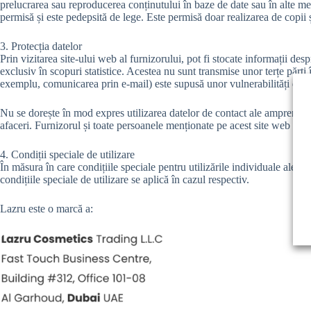
prelucrarea sau reproducerea conținutului în baze de date sau în alte me
permisă și este pedepsită de lege. Este permisă doar realizarea de copii 
3. Protecția datelor
Prin vizitarea site-ului web al furnizorului, pot fi stocate informații de
exclusiv în scopuri statistice. Acestea nu sunt transmise unor terțe părț
exemplu, comunicarea prin e-mail) este supusă unor vulnerabilități de sec
Nu se dorește în mod expres utilizarea datelor de contact ale amprentei p
afaceri. Furnizorul și toate persoanele menționate pe acest site web se op
4. Condiții speciale de utilizare
În măsura în care condițiile speciale pentru utilizările individuale ale ac
condițiile speciale de utilizare se aplică în cazul respectiv.
Lazru este o marcă a: