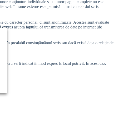
 unor conținuturi individuale sau a unor pagini complete nu este
 site web în rame externe este permisă numai cu acordul scris.
tele cu caracter personal, ci sunt anonimizate. Acestea sunt evaluate
d expres asupra faptului că transmiterea de date pe internet (de
dat în prealabil consimțământul scris sau dacă există deja o relație de
c
t lucru va fi indicat în mod expres la locul potrivit. În acest caz,