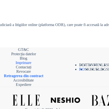
iciară a litigiilor online (platforma ODR), care poate fi accesată la ad
GT&C
Protecția datelor
Blog
Imprimare
DE
IT
EN
FR
NL
ES
Contactați
RO
SK
HU
EL
BG
S
Revocare
Retragerea din contract
Accesibilitate
Expediere