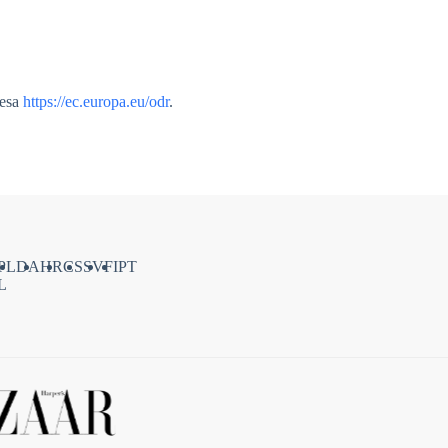
resa
https://ec.europa.eu/odr
.
PL
DA
HR
CS
SV
FI
PT
L