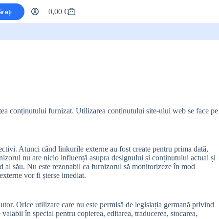
0,00
€
rați
Coș
de
cumpărături
tea conținutului furnizat. Utilizarea conținutului site-ului web se face pe
pectivi. Atunci când linkurile externe au fost create pentru prima dată,
nizorul nu are nicio influență asupra designului și conținutului actual și
iind al său. Nu este rezonabil ca furnizorul să monitorizeze în mod
 externe vor fi șterse imediat.
 autor. Orice utilizare care nu este permisă de legislația germană privind
e valabil în special pentru copierea, editarea, traducerea, stocarea,