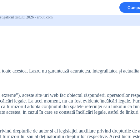
Cumpă
știgătorul testului 2026 - arbuti.com
toate acestea, Lazru nu garantează acuratețea, integralitatea și actualita
ri externe"), aceste site-uri web fac obiectul răspunderii operatorilor res
ncălcări legale. La acel moment, nu au fost evidente încălcări legale. Fur
l că furnizorul adoptă conținutul din spatele referinței sau linkului ca f
te acestea, în cazul în care se constată încălcări legale, astfel de linkuri
ivind drepturile de autor și al legislației auxiliare privind drepturile de
l furnizorului sau al deținătorului drepturilor respective. Acest lucru est