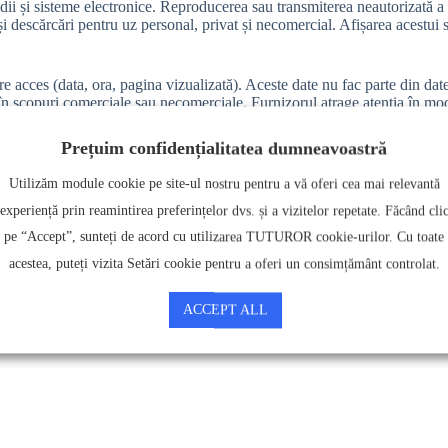
dii și sisteme electronice. Reproducerea sau transmiterea neautorizată a
și descărcări pentru uz personal, privat și necomercial. Afișarea acestui
spre acces (data, ora, pagina vizualizată). Aceste date nu fac parte din da
i în scopuri comerciale sau necomerciale. Furnizorul atrage atenția în mo
uritate și nu poate fi complet protejată împotriva accesului terților.
Prețuim confidențialitatea dumneavoastră
entru publicitate comercială, cu excepția cazului în care furnizorul și-a 
un prin prezenta oricărei utilizări comerciale și divulgări a datelor lor.
Utilizăm module cookie pe site-ul nostru pentru a vă oferi cea mai relevantă
experiență prin reamintirea preferințelor dvs. și a vizitelor repetate. Făcând cli
pe “Accept”, sunteți de acord cu utilizarea TUTUROR cookie-urilor. Cu toate
estui site web se abat de la numerele de la 1 la 4 menționate mai sus, aces
acestea, puteți vizita Setări cookie pentru a oferi un consimțământ controlat.
ACCEPT ALL