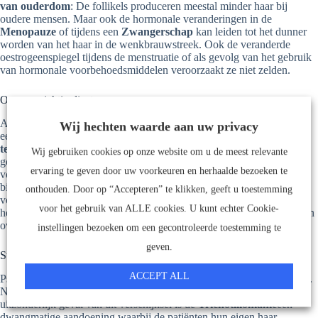
van ouderdom
: De follikels produceren meestal minder haar bij
oudere mensen. Maar ook de hormonale veranderingen in de
Menopauze
of tijdens een
Zwangerschap
kan leiden tot het dunner
worden van het haar in de wenkbrauwstreek. Ook de veranderde
oestrogeenspiegel tijdens de menstruatie of als gevolg van het gebruik
van hormonale voorbehoedsmiddelen veroorzaakt ze niet zelden.
Onevenwichtig dieet
Als er niet genoeg vitaminen en mineralen worden opgenomen door
Wij hechten waarde aan uw privacy
een onevenwichtige voeding, kan dit leiden tot
Symptomen van
tekort
zoals alopecia. Deze treffen vaak het hoofdhaar, maar ook
Wij gebruiken cookies op onze website om u de meest relevante
gezichtshaar kan te lijden hebben onder een tekort aan
ervaring te geven door uw voorkeuren en herhaalde bezoeken te
voedingsstoffen.
Vitamine A en C, biotine, zink en vetzuren
zijn
bijzonder belangrijk voor gezond en sterk haar en moeten daarom in
onthouden. Door op “Accepteren” te klikken, geeft u toestemming
voldoende mate in de voeding aanwezig zijn. In sommige gevallen is
voor het gebruik van ALLE cookies. U kunt echter Cookie-
het zinvol voedingssupplementen te nemen, maar dit moet gebeuren in
overleg met een arts.
instellingen bezoeken om een gecontroleerde toestemming te
geven.
Stress en psychisch lijden
ACCEPT ALL
Psychologische stress en zorgen beïnvloeden de lichamelijke conditie.
Naast grijs haar is haaruitval een typische uitingsvorm. Een zeldzaam
uitzonderlijk geval van dit verschijnsel is de
Trichotillomanie
een
dwangmatige aandoening waarbij de patiënten hun eigen haar