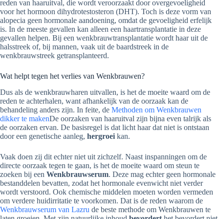
reden van haaruitval, die wordt veroorzaakt door overgevoeligheid
voor het hormoon dihydrotestosteron (DHT). Toch is deze vorm van
alopecia geen hormonale aandoening, omdat de gevoeligheid erfelijk
is. In de meeste gevallen kan alleen een haartransplantatie in deze
gevallen helpen. Bij een wenkbrauwtransplantatie wordt haar uit de
halsstreek of, bij mannen, vaak uit de baardstreek in de
wenkbrauwstreek getransplanteerd.
Wat helpt tegen het verlies van Wenkbrauwen?
Dus als de wenkbrauwharen uitvallen, is het de moeite waard om de
reden te achterhalen, want afhankelijk van de oorzaak kan de
behandeling anders zijn. In feite, de
Methoden om Wenkbrauwen
dikker te maken
De oorzaken van haaruitval zijn bijna even talrijk als
de oorzaken ervan. De basisregel is dat licht haar dat niet is ontstaan
door een genetische aanleg,
hergroei
kan.
Vaak doen zij dit echter niet uit zichzelf. Naast inspanningen om de
directe oorzaak tegen te gaan, is het de moeite waard om steun te
zoeken bij een
Wenkbrauwserum
. Deze mag echter geen hormonale
bestanddelen bevatten, zodat het hormonale evenwicht niet verder
wordt verstoord. Ook chemische middelen moeten worden vermeden
om verdere huidirritatie te voorkomen. Dat is de reden waarom de
Wenkbrauwserum van Lazru
de beste methode om Wenkbrauwen te
laten groeien. Met zijn natuurlijke inhoud
bevordert
het bevordert niet