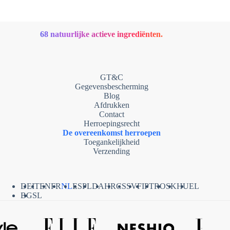
68 natuurlijke actieve ingrediënten.
GT&C
Gegevensbescherming
Blog
Afdrukken
Contact
Herroepingsrecht
De overeenkomst herroepen
Toegankelijkheid
Verzending
DE
IT
EN
FR
NL
ES
PL
DA
HR
CS
SV
FI
PT
RO
SK
HU
EL
BG
SL