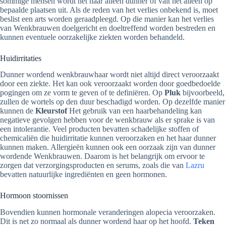
sommige mensen wordt het haar alleen dunner of valt het alleen op
bepaalde plaatsen uit. Als de reden van het verlies onbekend is, moet
beslist een arts worden geraadpleegd. Op die manier kan het verlies
van Wenkbrauwen doelgericht en doeltreffend worden bestreden en
kunnen eventuele oorzakelijke ziekten worden behandeld.
Huidirritaties
Dunner wordend wenkbrauwhaar wordt niet altijd direct veroorzaakt
door een ziekte. Het kan ook veroorzaakt worden door goedbedoelde
pogingen om ze vorm te geven of te definiëren. Op
Pluk
bijvoorbeeld,
zullen de wortels op den duur beschadigd worden. Op dezelfde manier
kunnen de
Kleurstof
Het gebruik van een haarbehandeling kan
negatieve gevolgen hebben voor de wenkbrauw als er sprake is van
een intolerantie. Veel producten bevatten schadelijke stoffen of
chemicaliën die huidirritatie kunnen veroorzaken en het haar dunner
kunnen maken. Allergieën kunnen ook een oorzaak zijn van dunner
wordende Wenkbrauwen. Daarom is het belangrijk om ervoor te
zorgen dat verzorgingsproducten en serums, zoals die van
Lazru
bevatten natuurlijke ingrediënten en geen hormonen.
Hormoon stoornissen
Bovendien kunnen hormonale veranderingen alopecia veroorzaken.
Dit is net zo normaal als dunner wordend haar op het hoofd.
Teken