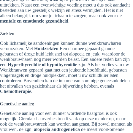
uittrekken. Naast een evenwichtige voeding moet u dus ook aandacht
besteden aan uw geestelijk welzijn en stress vermijden. Het is niet
alleen belangrijk om voor je lichaam te zorgen, maar ook voor de
mentale en emotionele gezondheid
.
Ziekten
Ook lichamelijke aandoeningen kunnen dunne wenkbrauwharen
veroorzaken. Met
Huidziekten
Een daarmee gepaard gaande
gebarsten of droge huid leidt snel tot alopecia en jeuk, waardoor de
wenkbrauwharen nog meer worden belast. Een andere reden kan zijn
een
Hyperthyreoïdie of hypothyreoïdie
zijn. Als het verlies van uw
Wenkbrauwen gepaard gaat met een jeukende hoofdhuid, gebarsten
vingernagels en droge huidplekken, moet u uw schildklier laten
controleren. Bovendien kan de inname van sommige geneesmiddelen
het uitvallen van gezichtshaar als bijwerking hebben, evenals
Chemotherapie
.
Genetische aanleg
Genetische aanleg voor een dunner wordende haargroei is ook
mogelijk. Circulair haarverlies treedt vaak op deze manier op, maar
ook de wenkbrauwstreek kan worden aangetast. Bij zowel mannen als
vrouwen, de zgn.
alopecia androgenetica
de meest voorkomende