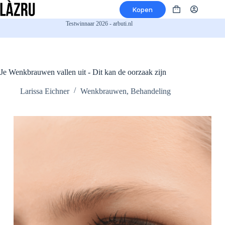
Ga
Kopen
naar
Winkelwagen
de
Testwinnaar 2026 - arbuti.nl
inhoud
Je Wenkbrauwen vallen uit - Dit kan de oorzaak zijn
Larissa Eichner
Wenkbrauwen
,
Behandeling