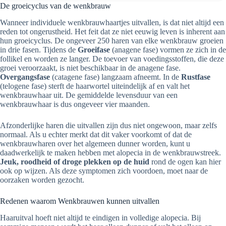
De groeicyclus van de wenkbrauw
Wanneer individuele wenkbrauwhaartjes uitvallen, is dat niet altijd een
reden tot ongerustheid. Het feit dat ze niet eeuwig leven is inherent aan
hun groeicyclus. De ongeveer 250 haren van elke wenkbrauw groeien
in drie fasen. Tijdens de
Groeifase
(anagene fase) vormen ze zich in de
follikel en worden ze langer. De toevoer van voedingsstoffen, die deze
groei veroorzaakt, is niet beschikbaar in de anagene fase.
Overgangsfase
(catagene fase) langzaam afneemt. In de
Rustfase
(telogene fase) sterft de haarwortel uiteindelijk af en valt het
wenkbrauwhaar uit. De gemiddelde levensduur van een
wenkbrauwhaar is dus ongeveer vier maanden.
Afzonderlijke haren die uitvallen zijn dus niet ongewoon, maar zelfs
normaal. Als u echter merkt dat dit vaker voorkomt of dat de
wenkbrauwharen over het algemeen dunner worden, kunt u
daadwerkelijk te maken hebben met alopecia in de wenkbrauwstreek.
Jeuk, roodheid of droge plekken op de huid
rond de ogen kan hier
ook op wijzen. Als deze symptomen zich voordoen, moet naar de
oorzaken worden gezocht.
Redenen waarom Wenkbrauwen kunnen uitvallen
Haaruitval hoeft niet altijd te eindigen in volledige alopecia. Bij