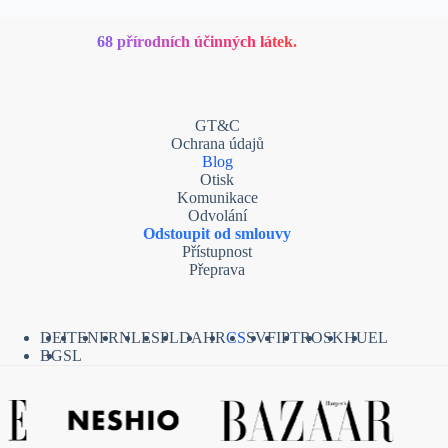
68 přírodních účinných látek.
GT&C
Ochrana údajů
Blog
Otisk
Komunikace
Odvolání
Odstoupit od smlouvy
Přístupnost
Přeprava
DE
IT
EN
FR
NL
ES
PL
DA
HR
CS
SV
FI
PT
RO
SK
HU
EL
BG
SL