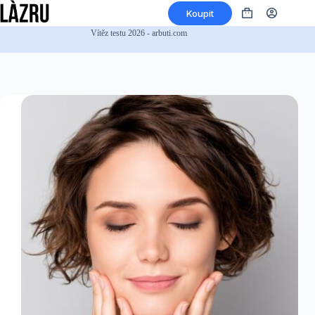
Přeskočit
Koupit
na
Nákupní
obsah
košík
Vítěz testu 2026 - arbuti.com