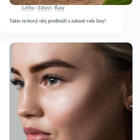
Léčba
/
Zdraví
/
Řasy
Takto ricinový olej prodlouží a zahustí vaše řasy!