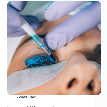
Zdraví
/
Řasy