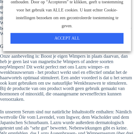
het niet zo gemakkelijk om de magneten te verbergen. Dit is iets
onthouden. Door op “Accepteren” te klikken, geeft u toestemming
gemakkelijker met zelfklevende Wimpers, omdat de lijm onzichtbaar
voor het gebruik van ALLE cookies. U kunt echter Cookie-
wordt zodra hij is opgedroogd. Bij magnetische Wimpers kan het
gemakkelijk gebeuren dat de magneet in beeld komt, vooral als de
instellingen bezoeken om een gecontroleerde toestemming te
Wimpers niet dicht genoeg bij de natuurlijke wimperlijn zitten. Een
geven.
bezoek aan het zwembad of de sauna werkt ook niet met magnetische
Wimpers, omdat ze gemakkelijk kunnen verschuiven.
ACCEPT ALL
Geef je natuurlijke Wimpers een boost met Lazru!
Onze aanbeveling is: Boost je eigen Wimpers in plaats daarvan, dan
heb je geen last van magnetische Wimpers of andere soorten
nepWimpers! Dit werkt perfect met ons Lazru wimper- en
wenkbrauwserum - het product werkt snel en effectief omdat het de
haarwortels optimaal stimuleert. Een ander voordeel is dat u het serum
ook kunt gebruiken om uw natuurlijke Wenkbrauwen te stimuleren.
Bij de productie van ons product wordt geen gebruik gemaakt van
hormonen of minoxidil, die onaangename neveneffecten kunnen
veroorzaken.
In unserem Serum sind nur natürliche Inhaltsstoffe enthalten: Nämlich
wertvolle Öle vom Lavendel, vom Ingwer, dem Wacholder und dem
Japanischen Schnurbaum. Lazru wurde außerdem dermatologisch
getestet und als “sehr gut” bewertet. Nebenwirkungen gibt es keine.
Wir empfehlen, das Lazru Augenbrauen- und Wimpernserum über drei