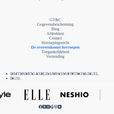
GT&C
Gegevensbescherming
Blog
Afdrukken
Contact
Herroepingsrecht
De overeenkomst herroepen
Toegankelijkheid
Verzending
DE
IT
EN
FR
NL
ES
PL
DA
HR
CS
SV
FI
PT
RO
SK
HU
EL
BG
SL