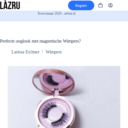
Ga
Kopen
naar
Winkelwagen
de
Testwinnaar 2026 - arbuti.nl
inhoud
Perfecte ooglook met magnetische Wimpers?
Larissa Eichner
Wimpers