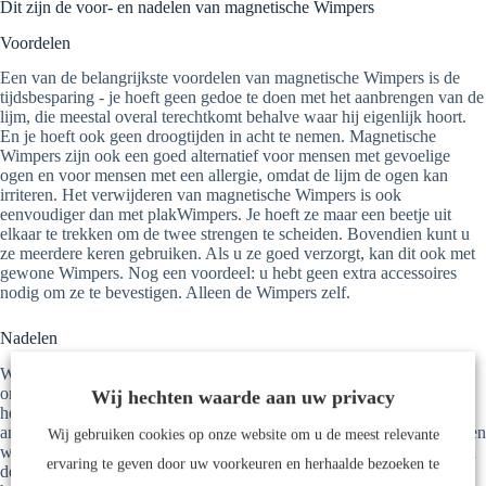
Dit zijn de voor- en nadelen van magnetische Wimpers
Voordelen
Een van de belangrijkste voordelen van magnetische Wimpers is de
tijdsbesparing - je hoeft geen gedoe te doen met het aanbrengen van de
lijm, die meestal overal terechtkomt behalve waar hij eigenlijk hoort.
En je hoeft ook geen droogtijden in acht te nemen. Magnetische
Wimpers zijn ook een goed alternatief voor mensen met gevoelige
ogen en voor mensen met een allergie, omdat de lijm de ogen kan
irriteren. Het verwijderen van magnetische Wimpers is ook
eenvoudiger dan met plakWimpers. Je hoeft ze maar een beetje uit
elkaar te trekken om de twee strengen te scheiden. Bovendien kunt u
ze meerdere keren gebruiken. Als u ze goed verzorgt, kan dit ook met
gewone Wimpers. Nog een voordeel: u hebt geen extra accessoires
nodig om ze te bevestigen. Alleen de Wimpers zelf.
Nadelen
Wat op den duur erg vervelend kan zijn? Aangezien een rij Wimpers
onder de eigen wimperlijn wordt bevestigd, bevindt deze zich vaak in
Wij hechten waarde aan uw privacy
het gezichtsveld van de drager. Dit doet afbreuk aan het uiterlijk. Een
ander probleem kan zijn dat de kunstwimperlijn te kort is voor de eigen
Wij gebruiken cookies op onze website om u de meest relevante
wimperlijn van de drager - met andere woorden, de echte Wimpers en
ervaring te geven door uw voorkeuren en herhaalde bezoeken te
de magnetische Wimpers passen gewoon niet bij elkaar. Bovendien is