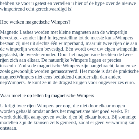
hebben ze voor u getest en vertellen u hier of de hype over de nieuwe
wimpertrend echt gerechtvaardigd is!
Hoe werken magnetische Wimpers?
Magnetic Lashes worden met kleine magneten aan de wimperlijn
bevestigd - zonder lijm! In tegenstelling tot de meeste kunstWimpers
bestaan zij niet uit slechts één wimperband, maar uit twee rijen die aan
de wimperlijn worden bevestigd. Eén wordt over uw eigen wimperlijn
geplaatst, de tweede eronder. Door het magnetisme hechten de twee
rijen zich aan elkaar. De natuurlijke Wimpers liggen er precies
tussenin. Zodra de magnetische Wimpers zijn aangebracht, kunnen ze
zoals gewoonlijk worden gemascareerd. Het mooie is dat de praktische
magneetWimpers niet eens beduidend duurder zijn dan andere
nepWimpers. Je kunt ze in de drogist krijgen voor ongeveer zes euro.
Waar moet je op letten bij magnetische Wimpers
U krijgt twee rijen Wimpers per oog, die niet door elkaar mogen
worden gehaald omdat anders het magnetisme niet goed werkt. Er
wordt duidelijk aangegeven welke rijen bij elkaar horen. Bij sommige
modellen zijn de kransen zelfs gemerkt, zodat er geen verwarring kan
ontstaan.