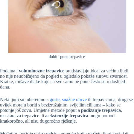
dobiti-pune-trepavice
Podatna i
voluminozne trepavice
predstavljaju ideal za većinu ljudi,
no nije neuobičajeno da pogled u ogledalo pokaže surovu stvarnost.
Kratke, mršave dlake koje su sve samo ne pune često su redoslijed
dana.
Neki ljudi su inherentno s
guste, snažne obrve
ili trepavicama, drugi se
uvijek moraju boriti s bezizražajnim, svijetlim cilijama – kako se
potonje još zovu. Umjetne metode poput a
podizanje trepavica
,
maskara za trepavice ili a
ekstenzije trepavica
mogu pomoći
kratkoročno, ali nisu dugoročno rješenje.
Međutim, postoje neka sredstva pomoću kojih možete finoj kosi dati