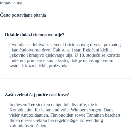
trepavicama.
Često postavljana pitanja
Odakle dolazi ricinusovo ulje?
Ovo ulje se dobiva iz sjemenki ricinusovog drveta, poznatog
i kao čudotvorno drvo. Čak su se i stari Egipćani kleli u
ljekovito i hranjivo djelovanje ulja. U 18. stoljeću se koristio
i interno, primjerice kao laksativ, dok je danas uglavnom
sastojak kozmetičkih proizvoda.
Zašto zeleni čaj potiče rast kose?
In diesem Tee stecken einige Inhaltsstoffe, die in
Kombination für lange und volle Wimpern sorgen. Dank
vieler Antioxidantien, Flavonoiden sowie Tanninen beschert
Ihnen dieses Gebräu bei regelmäßiger Anwendung
voluminösere Zilien.