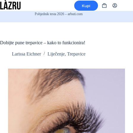
Preskoči
Kupi
na
Košarica
sadržaj
Pobjednik testa 2026 – arbuti.com
Dobijte pune trepavice – kako to funkcionira!
Larissa Eichner
Liječenje
,
Trepavice