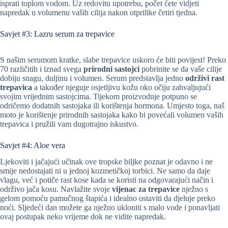
isprati toplom vodom. Uz redovitu upotrebu, počet ćete vidjeti
napredak u volumenu vaših cilija nakon otprilike četiri tjedna.
Savjet #3: Lazru serum za trepavice
S našim serumom kratke, slabe trepavice uskoro će biti povijest! Preko
70 različitih i iznad svega
prirodni sastojci
pobrinite se da vaše cilije
dobiju snagu, duljinu i volumen. Serum predstavlja jedno
održivi rast
trepavica
a također njeguje osjetljivu kožu oko očiju zahvaljujući
svojim vrijednim sastojcima. Tijekom proizvodnje potpuno se
odričemo dodatnih sastojaka ili korištenja hormona. Umjesto toga, naš
moto je korištenje prirodnih sastojaka kako bi povećali volumen vaših
trepavica i pružili vam dugotrajno iskustvo.
Savjet #4: Aloe vera
Ljekoviti i jačajući učinak ove tropske biljke poznat je odavno i ne
smije nedostajati ni u jednoj kozmetičkoj torbici. Ne samo da daje
vlagu, već i potiče rast kose kada se koristi na odgovarajući način i
održivo jača kosu. Navlažite svoje
vijenac za trepavice
nježno s
gelom pomoću pamučnog štapića i idealno ostaviti da djeluje preko
noći. Sljedeći dan možete ga nježno ukloniti s malo vode i ponavljati
ovaj postupak neko vrijeme dok ne vidite napredak.