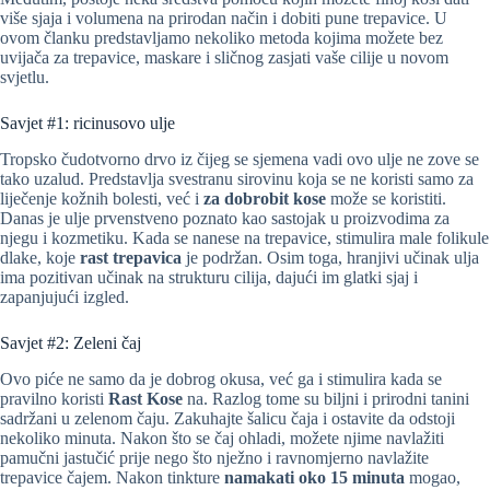
više sjaja i volumena na prirodan način i dobiti pune trepavice. U
ovom članku predstavljamo nekoliko metoda kojima možete bez
uvijača za trepavice, maskare i sličnog zasjati vaše cilije u novom
svjetlu.
Savjet #1: ricinusovo ulje
Tropsko čudotvorno drvo iz čijeg se sjemena vadi ovo ulje ne zove se
tako uzalud. Predstavlja svestranu sirovinu koja se ne koristi samo za
liječenje kožnih bolesti, već i
za dobrobit kose
može se koristiti.
Danas je ulje prvenstveno poznato kao sastojak u proizvodima za
njegu i kozmetiku. Kada se nanese na trepavice, stimulira male folikule
dlake, koje
rast trepavica
je podržan. Osim toga, hranjivi učinak ulja
ima pozitivan učinak na strukturu cilija, dajući im glatki sjaj i
zapanjujući izgled.
Savjet #2: Zeleni čaj
Ovo piće ne samo da je dobrog okusa, već ga i stimulira kada se
pravilno koristi
Rast Kose
na. Razlog tome su biljni i prirodni tanini
sadržani u zelenom čaju. Zakuhajte šalicu čaja i ostavite da odstoji
nekoliko minuta. Nakon što se čaj ohladi, možete njime navlažiti
pamučni jastučić prije nego što nježno i ravnomjerno navlažite
trepavice čajem. Nakon tinkture
namakati oko 15 minuta
mogao,