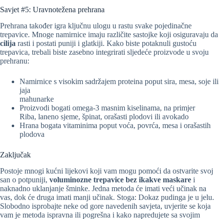
Savjet #5: Uravnotežena prehrana
Prehrana također igra ključnu ulogu u rastu svake pojedinačne
trepavice. Mnoge namirnice imaju različite sastojke koji osiguravaju da
cilija
rasti i postati puniji i glatkiji. Kako biste potaknuli gustoću
trepavica, trebali biste zasebno integrirati sljedeće proizvode u svoju
prehranu:
Namirnice s visokim sadržajem proteina poput sira, mesa, soje ili
jaja
mahunarke
Proizvodi bogati omega-3 masnim kiselinama, na primjer
Riba, laneno sjeme, špinat, orašasti plodovi ili avokado
Hrana bogata vitaminima poput voća, povrća, mesa i orašastih
plodova
Zaključak
Postoje mnogi kućni lijekovi koji vam mogu pomoći da ostvarite svoj
san o potpuniji,
voluminozne trepavice bez ikakve maskare
i
naknadno uklanjanje šminke. Jedna metoda će imati veći učinak na
vas, dok će druga imati manji učinak. Stoga: Dokaz pudinga je u jelu.
Slobodno isprobajte neke od gore navedenih savjeta, uvjerite se koja
vam je metoda ispravna ili pogrešna i kako napredujete sa svojim