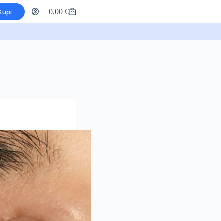
0,00
€
Kupi
Košarica