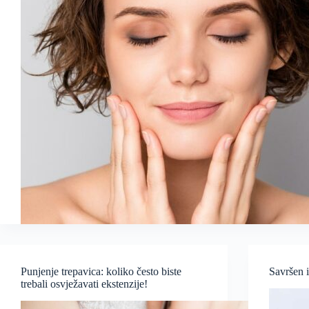
Punjenje trepavica: koliko često biste
Savršen 
trebali osvježavati ekstenzije!