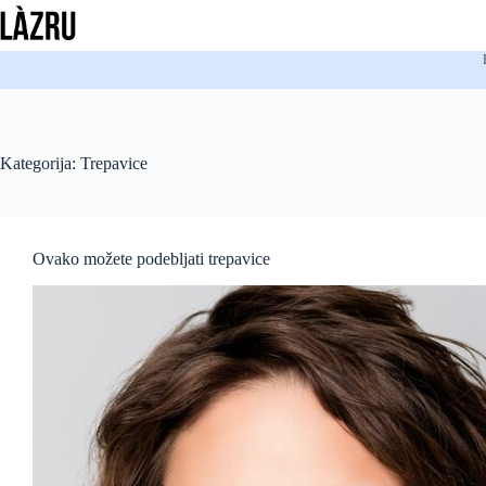
Preskoči
na
sadržaj
Kategorija:
Trepavice
Ovako možete podebljati trepavice