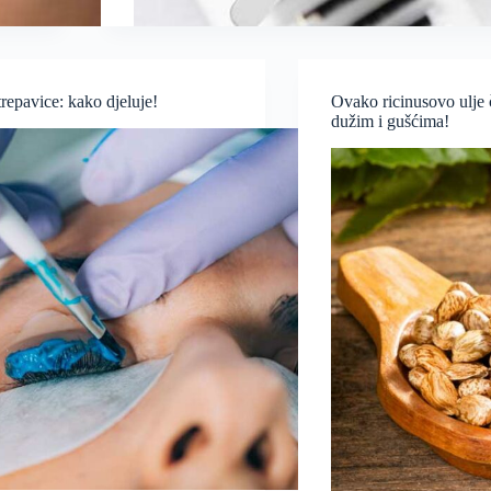
trepavice: kako djeluje!
Ovako ricinusovo ulje č
dužim i gušćima!