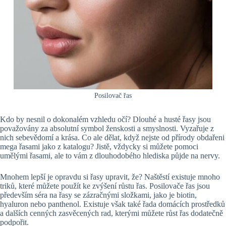
Posilovač řas
Kdo by nesnil o dokonalém vzhledu očí? Dlouhé a husté řasy jsou
považovány za absolutní symbol ženskosti a smyslnosti. Vyzařuje z
nich sebevědomí a krása. Co ale dělat, když nejste od přírody obdařeni
mega řasami jako z katalogu? Jistě, vždycky si můžete pomoci
umělými řasami, ale to vám z dlouhodobého hlediska půjde na nervy.
Mnohem lepší je opravdu si řasy upravit, že? Naštěstí existuje mnoho
triků, které můžete použít ke zvýšení růstu řas. Posilovače řas jsou
především séra na řasy se zázračnými složkami, jako je biotin,
hyaluron nebo panthenol. Existuje však také řada domácích prostředků
a dalších cenných zasvěcených rad, kterými můžete růst řas dodatečně
podpořit.