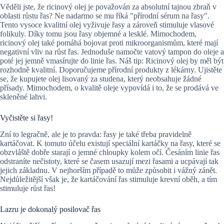
Věděli jste, že ricinový olej je považován za absolutní tajnou zbraň v
oblasti růstu řas? Ne nadarmo se mu říká "přírodní sérum na řasy".
Tento vysoce kvalitní olej vyživuje řasy a zároveň stimuluje vlasové
folikuly. Díky tomu jsou řasy objemné a lesklé. Mimochodem,
ricinový olej také pomáhá bojovat proti mikroorganismům, které mají
negativní vliv na růst řas. Jednoduše namočte vatový tampon do oleje a
poté jej jemně vmasírujte do linie řas. Náš tip: Ricinový olej by měl být
rozhodně kvalitní. Doporučujeme přírodní produkty z lékárny. Ujistěte
se, že kupujete olej lisovaný za studena, který neobsahuje žádné
přísady. Mimochodem, o kvalitě oleje vypovídá i to, že se prodává ve
skleněné lahvi.
Vyčistěte si řasy!
Zní to legračně, ale je to pravda: řasy je také třeba pravidelně
kartáčovat. K tomuto účelu existují speciální kartáčky na řasy, které se
obzvláště dobře starají o jemné chloupky kolem očí. Česáním linie řas
odstraníte nečistoty, které se časem usazují mezi řasami a ucpávají tak
jejich základnu. V nejhorším případě to může způsobit i vážný zánět.
Nejdůležitější však je, že kartáčování řas stimuluje krevní oběh, a tím
stimuluje růst řas!
Lazru je dokonalý posilovač řas