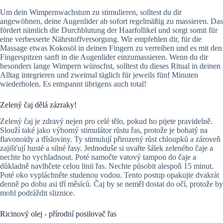
Um dein Wimpernwachstum zu stimulieren, solltest du dir
angewöhnen, deine Augenlider ab sofort regelmäßig zu massieren. Das
fördert nämlich die Durchblutung der Haarfollikel und sorgt somit für
eine verbesserte Nährstoffversorgung. Wir empfehlen dir, für die
Massage etwas Kokosöl in deinen Fingern zu verreiben und es mit den
Fingerspitzen sanft in die Augenlider einzumassieren. Wenn du dir
besonders lange Wimpern wünschst, solltest du dieses Ritual in deinen
Alltag integrieren und zweimal täglich für jeweils fünf Minuten
wiederholen. Es entspannt übrigens auch total!
Zelený čaj dělá zázraky!
Zelený čaj je zdravý nejen pro celé tělo, pokud ho pijete pravidelně.
Slouží také jako výborný stimulátor růstu řas, protože je bohatý na
flavonoidy a třísloviny. Ty stimulují přirozený růst chloupků a zároveň
zajišťují husté a silné řasy. Jednoduše si uvařte šálek zeleného čaje a
nechte ho vychladnout. Poté namočte vatový tampon do čaje a
důkladně navlhčete celou linii řas. Nechte působit alespoň 15 minut.
Poté oko vypláchněte studenou vodou. Tento postup opakujte dvakrát
denně po dobu asi tří měsíců. Čaj by se neměl dostat do očí, protože by
mohl podráždit sliznice.
Ricinový olej - přírodní posilovač řas