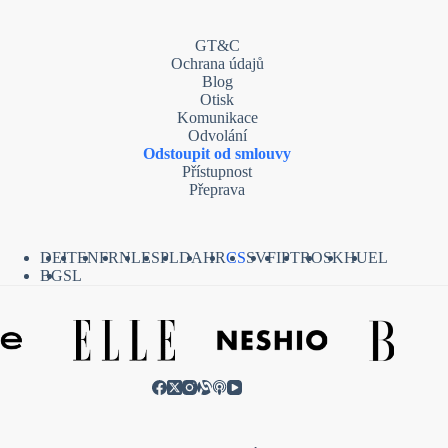
GT&C
Ochrana údajů
Blog
Otisk
Komunikace
Odvolání
Odstoupit od smlouvy
Přístupnost
Přeprava
DE
IT
EN
FR
NL
ES
PL
DA
HR
CS
SV
FI
PT
RO
SK
HU
EL
BG
SL