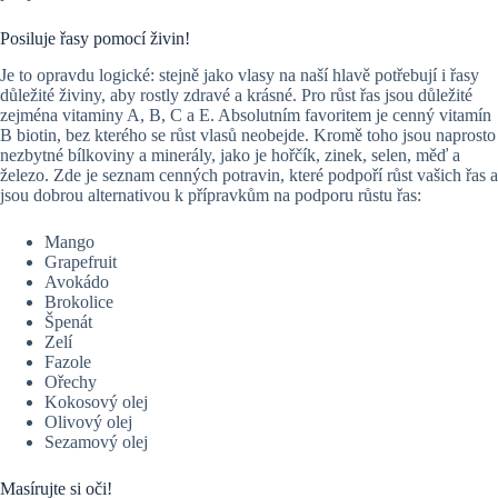
Posiluje řasy pomocí živin!
Je to opravdu logické: stejně jako vlasy na naší hlavě potřebují i řasy
důležité živiny, aby rostly zdravé a krásné. Pro růst řas jsou důležité
zejména vitaminy A, B, C a E. Absolutním favoritem je cenný vitamín
B biotin, bez kterého se růst vlasů neobejde. Kromě toho jsou naprosto
nezbytné bílkoviny a minerály, jako je hořčík, zinek, selen, měď a
železo. Zde je seznam cenných potravin, které podpoří růst vašich řas a
jsou dobrou alternativou k přípravkům na podporu růstu řas:
Mango
Grapefruit
Avokádo
Brokolice
Špenát
Zelí
Fazole
Ořechy
Kokosový olej
Olivový olej
Sezamový olej
Masírujte si oči!