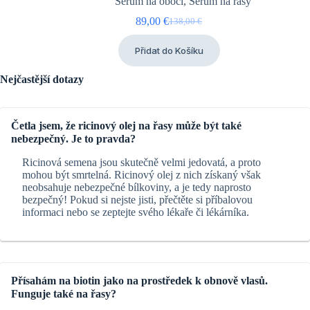
Sérum na obočí
,
Sérum na řasy
89,00
€
138,00
€
Ursprünglicher
Aktueller
Preis
Preis
Přidat do Košíku
war:
ist:
138,00 €
89,00 €.
Nejčastější dotazy
Četla jsem, že ricinový olej na řasy může být také
nebezpečný. Je to pravda?
Ricinová semena jsou skutečně velmi jedovatá, a proto
mohou být smrtelná. Ricinový olej z nich získaný však
neobsahuje nebezpečné bílkoviny, a je tedy naprosto
bezpečný! Pokud si nejste jisti, přečtěte si příbalovou
informaci nebo se zeptejte svého lékaře či lékárníka.
Přísahám na biotin jako na prostředek k obnově vlasů.
Funguje také na řasy?