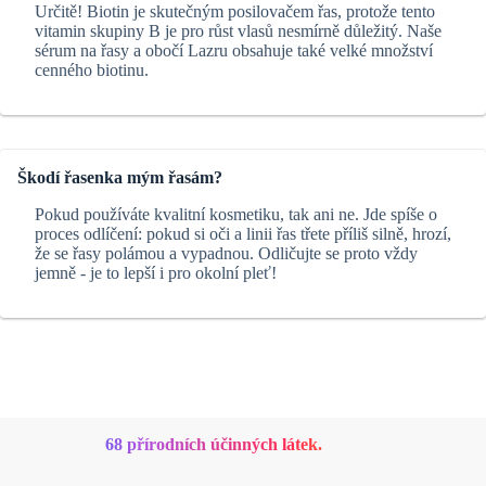
Určitě! Biotin je skutečným posilovačem řas, protože tento
vitamin skupiny B je pro růst vlasů nesmírně důležitý. Naše
sérum na řasy a obočí Lazru obsahuje také velké množství
cenného biotinu.
Škodí řasenka mým řasám?
Pokud používáte kvalitní kosmetiku, tak ani ne. Jde spíše o
proces odlíčení: pokud si oči a linii řas třete příliš silně, hrozí,
že se řasy polámou a vypadnou. Odličujte se proto vždy
jemně - je to lepší i pro okolní pleť!
68 přírodních účinných látek.