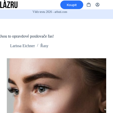
Přeskočit
Koupit
na
Nákupní
obsah
košík
Vítěz testu 2026 - arbuti.com
Jsou to opravdové posilovače řas!
Larissa Eichner
Řasy