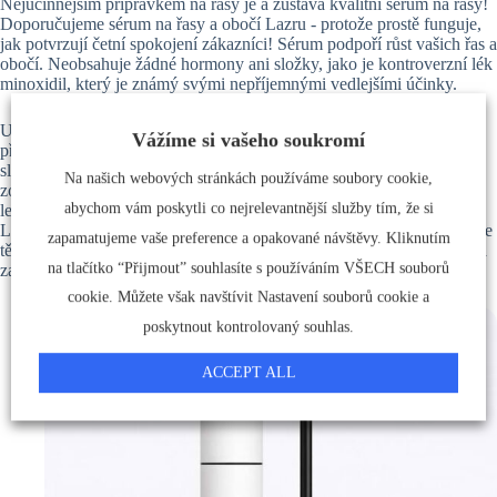
Nejúčinnějším přípravkem na řasy je a zůstává kvalitní sérum na řasy!
Doporučujeme sérum na řasy a obočí Lazru - protože prostě funguje,
jak potvrzují četní spokojení zákazníci! Sérum podpoří růst vašich řas a
obočí. Neobsahuje žádné hormony ani složky, jako je kontroverzní lék
minoxidil, který je známý svými nepříjemnými vedlejšími účinky.
U přípravku Lazru nejsou známy žádné vedlejší účinky: Lazru s
Vážíme si vašeho soukromí
přídavkem 50 cenných a především dokonale sladěných přírodních
složek stimuluje citlivé vlasové kořínky v oblasti očí. Za to je
Na našich webových stránkách používáme soubory cookie,
zodpovědný komplex účinných látek z cenných olejů z pravé
abychom vám poskytli co nejrelevantnější služby tím, že si
levandule, japonského cordwoodu, zázvoru a jalovce. Pokud budete
Lazru používat jednou až dvakrát denně po dobu tří měsíců, můžete se
zapamatujeme vaše preference a opakované návštěvy. Kliknutím
těšit na super dlouhé a husté řasy. Lazru je ideální péče o vaše řasy - a
na tlačítko “Přijmout” souhlasíte s používáním VŠECH souborů
za příznivou cenu! Kdo potřebuje umělé řasy?
cookie. Můžete však navštívit Nastavení souborů cookie a
poskytnout kontrolovaný souhlas.
ACCEPT ALL