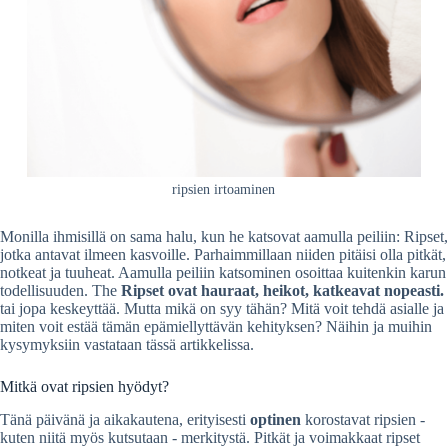
ripsien irtoaminen
Monilla ihmisillä on sama halu, kun he katsovat aamulla peiliin: Ripset,
jotka antavat ilmeen kasvoille. Parhaimmillaan niiden pitäisi olla pitkät,
notkeat ja tuuheat. Aamulla peiliin katsominen osoittaa kuitenkin karun
todellisuuden. The
Ripset ovat hauraat, heikot, katkeavat nopeasti.
tai jopa keskeyttää. Mutta mikä on syy tähän? Mitä voit tehdä asialle ja
miten voit estää tämän epämiellyttävän kehityksen? Näihin ja muihin
kysymyksiin vastataan tässä artikkelissa.
Mitkä ovat ripsien hyödyt?
Tänä päivänä ja aikakautena, erityisesti
optinen
korostavat ripsien -
kuten niitä myös kutsutaan - merkitystä. Pitkät ja voimakkaat ripset