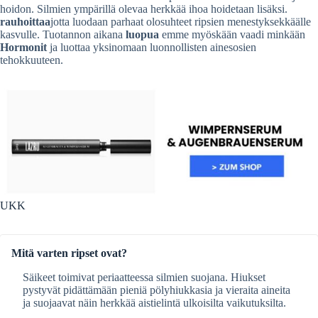
hoidon. Silmien ympärillä olevaa herkkää ihoa hoidetaan lisäksi.
rauhoittaa
jotta luodaan parhaat olosuhteet ripsien menestyksekkäälle
kasvulle. Tuotannon aikana
luopua
emme myöskään vaadi minkään
Hormonit
ja luottaa yksinomaan luonnollisten ainesosien
tehokkuuteen.
UKK
Mitä varten ripset ovat?
Säikeet toimivat periaatteessa silmien suojana. Hiukset
pystyvät pidättämään pieniä pölyhiukkasia ja vieraita aineita
ja suojaavat näin herkkää aistielintä ulkoisilta vaikutuksilta.