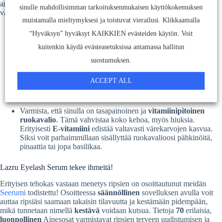
antavat sinulle tuuheammat ripset. Käytettävissä ovat seuraavat
sinulle mahdollisimman tarkoituksenmukaisen käyttökokemuksen
vaihtoehdot:
muistamalla mieltymyksesi ja toistuvat vierailusi. Klikkaamalla
Vältä
tai vähentää
Hankaus
värekarvoihin. Mekaanisen
“Hyväksyn” hyväksyt KAIKKIEN evästeiden käytön. Voit
ärsytyksen vuoksi, joka aiheutuu myös meikinpoistosta, hienot
kuitenkin käydä evästeasetuksissa antamassa hallitun
karvat ovat osittain tiedostamattaan kireällä ja irtoavat juuresta
nopeammin.
suostumuksen.
ACCEPT ALL
Luopua
Usein törmää
Ripsiväri
. Sisältämät aineet hidastavat
ripsien kasvua ja saavat karvat katkeamaan ennenaikaisesti.
Varmista, että sinulla on tasapainoinen ja
vitamiinipitoinen
ruokavalio
. Tämä vahvistaa koko kehoa, myös hiuksia.
Erityisesti
E-vitamiini
edistää valtavasti värekarvojen kasvua.
Siksi voit parhaimmillaan sisällyttää ruokavalioosi pähkinöitä,
pinaattia tai jopa basilikaa.
Lazru Eyelash Serum tekee ihmeitä!
Erityisen tehokas vastaan menetys ripsien on osoittautunut meidän
Seerumi
todistettu! Osoitteessa
säännöllinen
sovelluksen avulla voit
auttaa ripsiäsi saamaan takaisin tilavuutta ja kestämään pidempään,
mikä tunnetaan nimellä
kestävä
voidaan kutsua. Tietoja
70
erilaisia,
luonnollinen
Ainesosat varmistavat ripsien terveen uudistumisen ja