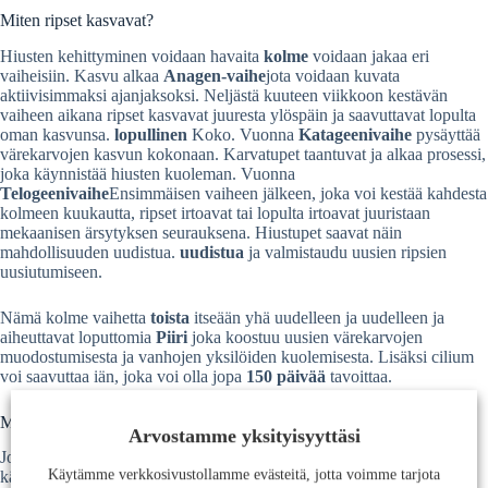
Miten ripset kasvavat?
Hiusten kehittyminen voidaan havaita
kolme
voidaan jakaa eri
vaiheisiin. Kasvu alkaa
Anagen-vaihe
jota voidaan kuvata
aktiivisimmaksi ajanjaksoksi. Neljästä kuuteen viikkoon kestävän
vaiheen aikana ripset kasvavat juuresta ylöspäin ja saavuttavat lopulta
oman kasvunsa.
lopullinen
Koko. Vuonna
Katageenivaihe
pysäyttää
värekarvojen kasvun kokonaan. Karvatupet taantuvat ja alkaa prosessi,
joka käynnistää hiusten kuoleman. Vuonna
Telogeenivaihe
Ensimmäisen vaiheen jälkeen, joka voi kestää kahdesta
kolmeen kuukautta, ripset irtoavat tai lopulta irtoavat juuristaan
mekaanisen ärsytyksen seurauksena. Hiustupet saavat näin
mahdollisuuden uudistua.
uudistua
ja valmistaudu uusien ripsien
uusiutumiseen.
Nämä kolme vaihetta
toista
itseään yhä uudelleen ja uudelleen ja
aiheuttavat loputtomia
Piiri
joka koostuu uusien värekarvojen
muodostumisesta ja vanhojen yksilöiden kuolemisesta. Lisäksi cilium
voi saavuttaa iän, joka voi olla jopa
150 päivää
tavoittaa.
Mitä voit tehdä estääkseen ripsien irtoamisen?
Arvostamme yksityisyyttäsi
Jos haluat päästä lähemmäs unelmaasi pitkistä, paksuista ripsiä, voit
Käytämme verkkosivustollamme evästeitä, jotta voimme tarjota
käyttää erilaisia
Vinkkejä
jotka vähentävät ripsien katoamista ja