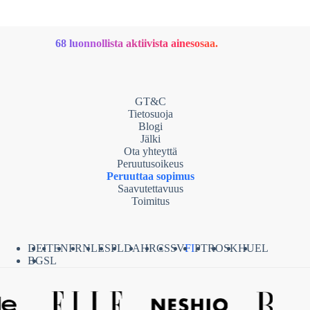
68 luonnollista aktiivista ainesosaa.
GT&C
Tietosuoja
Blogi
Jälki
Ota yhteyttä
Peruutusoikeus
Peruuttaa sopimus
Saavutettavuus
Toimitus
DE
IT
EN
FR
NL
ES
PL
DA
HR
CS
SV
FI
PT
RO
SK
HU
EL
BG
SL