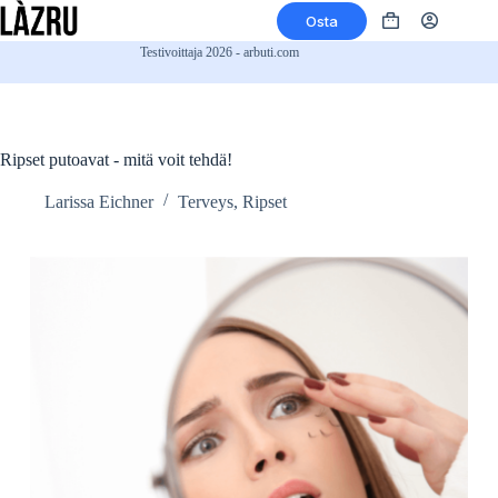
Siirry
Osta
sisältöön
Ostoskori
Testivoittaja 2026 - arbuti.com
Ripset putoavat - mitä voit tehdä!
Larissa Eichner
Terveys
,
Ripset