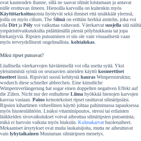
ovat kauneuden ihanne, sillä ne saavat silmät loistamaan ja antavat
niille erottuvan ilmeen. Hienoilla karvoilla on kuitenkin myös
Käyttötarkoitus
joista hyötyvät sekä ihmiset että nisäkkäät yleensä,
joilla on myös cilium. The
Silmä
on erittäin herkkä aistielin, joka voi
olla
Dirt
ja
Pöly
voi vaikuttaa valtavasti. Värekarvat
suojella
sitä näiltä
ympäristövaikutuksilta pidättämällä pieniä pölyhiukkasia tai jopa
hiekanjyviä. Ripsien putoaminen ei siis ole vain visuaalisesti vaan
myös terveydellisesti ongelmallista.
kohtalokas
.
Miksi ripset putoavat?
Liiallisella värekarvojen häviämisellä voi olla useita syitä. Yksi
yleisimmistä syistä on seuraavien aineiden käyttö
kosmeettiset
tuotteet
läsnä. Ripsiväri suosii kehitystä
hauras
Wimpernstruktur,
wodurch diese schneller abbrechen. Eine künstliche
Wimpernverlängerung hat sogar einen doppelten negativen Effekt auf
die Zilien. Nicht nur der enthaltene
Liima
hyökkää hienojen karvojen
kasvua vastaan.
Paino
keinotekoiset ripset rasittavat silmäripsiäsi.
Ripsien kihartimen virheellinen käyttö johtaa pahimmassa tapauksessa
myös hiustenlähtöön. Lisäksi vitamiinipuutos, stressi tai erilaisten
lääkkeiden sivuvaikutukset voivat aiheuttaa silmäripsien putoamista,
mikä ei harvoin vaikuta myös hiuksiin.
Kulmakarvat
huolenaiheet.
Mekaaniset ärsytykset ovat muita laukaisijoita, mutta ne aiheuttavat
vain
lyhytaikainen
Muutaman silmäripsen menetys.