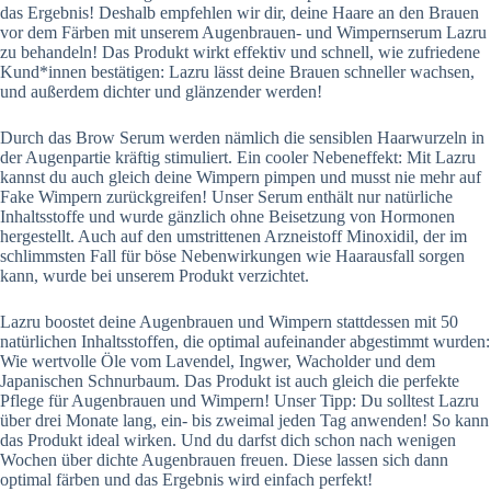
das Ergebnis! Deshalb empfehlen wir dir, deine Haare an den Brauen
vor dem Färben mit unserem Augenbrauen- und Wimpernserum Lazru
zu behandeln! Das Produkt wirkt effektiv und schnell, wie zufriedene
Kund*innen bestätigen: Lazru lässt deine Brauen schneller wachsen,
und außerdem dichter und glänzender werden!
Durch das Brow Serum werden nämlich die sensiblen Haarwurzeln in
der Augenpartie kräftig stimuliert. Ein cooler Nebeneffekt: Mit Lazru
kannst du auch gleich deine Wimpern pimpen und musst nie mehr auf
Fake Wimpern zurückgreifen! Unser Serum enthält nur natürliche
Inhaltsstoffe und wurde gänzlich ohne Beisetzung von Hormonen
hergestellt. Auch auf den umstrittenen Arzneistoff Minoxidil, der im
schlimmsten Fall für böse Nebenwirkungen wie Haarausfall sorgen
kann, wurde bei unserem Produkt verzichtet.
Lazru boostet deine Augenbrauen und Wimpern stattdessen mit 50
natürlichen Inhaltsstoffen, die optimal aufeinander abgestimmt wurden:
Wie wertvolle Öle vom Lavendel, Ingwer, Wacholder und dem
Japanischen Schnurbaum. Das Produkt ist auch gleich die perfekte
Pflege für Augenbrauen und Wimpern! Unser Tipp: Du solltest Lazru
über drei Monate lang, ein- bis zweimal jeden Tag anwenden! So kann
das Produkt ideal wirken. Und du darfst dich schon nach wenigen
Wochen über dichte Augenbrauen freuen. Diese lassen sich dann
optimal färben und das Ergebnis wird einfach perfekt!