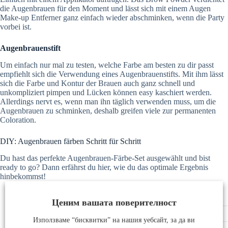
die Augenbrauen für den Moment und lässt sich mit einem Augen
Make-up Entferner ganz einfach wieder abschminken, wenn die Party
vorbei ist.
Augenbrauenstift
Um einfach nur mal zu testen, welche Farbe am besten zu dir passt
empfiehlt sich die Verwendung eines Augenbrauenstifts. Mit ihm lässt
sich die Farbe und Kontur der Brauen auch ganz schnell und
unkompliziert pimpen und Lücken können easy kaschiert werden.
Allerdings nervt es, wenn man ihn täglich verwenden muss, um die
Augenbrauen zu schminken, deshalb greifen viele zur permanenten
Coloration.
DIY: Augenbrauen färben Schritt für Schritt
Du hast das perfekte Augenbrauen-Färbe-Set ausgewählt und bist
ready to go? Dann erfährst du hier, wie du das optimale Ergebnis
hinbekommst!
Reinige das Gesicht und vor allem die Augenpartie gründlich
Ценим вашата поверителност
Mische die Farbe ab und wende sie sofort an
Използваме “бисквитки” на нашия уебсайт, за да ви