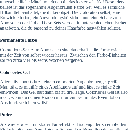
unterschiedliche Mittel, mit denen du das locker schaffst! Besonders
beliebt ist das sogenannte Augenbrauen-Färbe-Set, weil es sämtliche
Hilfsmittel beinhaltet, die du benötigst: Die Coloration selbst, eine
Entwicklerlotion, ein Anwendungsbürstchen und eine Schale zum
Abmischen der Farbe. Diese Sets werden in unterschiedlichen Farben
angeboten, die du passend zu deiner Haarfarbe auswählen solltest.
Permanente Farbe
Colorations-Sets zum Abmischen sind dauerhaft – die Farbe wächst
mit der Zeit von selbst wieder heraus! Zwischen den Färbe-Einheiten
sollten zirka vier bis sechs Wochen vergehen.
Coloriertes Gel
Alternativ kannst du zu einem colorierten Augenbrauengel greifen.
Man trägt es mithilfe eines Applikators auf und lässt es einige Zeit
einwirken. Das Gel hält dann bis zu drei Tage. Coloriertes Gel ist also
ideal, wenn du deinen Brauen nur für ein bestimmtes Event tollen
Ausdruck verleihen willst!
Puder
Als wieder abschminkbarer Farbeffekt ist Brauenpuder zu empfehlen.
Einfach mit einem Applikator auftragen. Das Brow Powder verdichtet