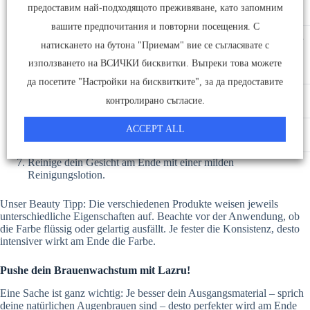
Trage die Farbe mit dem beiliegenden Applikator oder Pinsel
предоставим най-подходящото преживяване, като запомним
möglichst dich in der Wuchsrichtung deiner Brauen auf
вашите предпочитания и повторни посещения. С
Beginne dabei über dem inneren Augenwinkel und arbeite dich
натискането на бутона "Приемам" вие се съгласявате с
nach außen vor. Deine Braue wird so an der breiten Stelle ein
bisschen dunkler als an der schmalen aussehen. So wirkt da
използването на ВСИЧКИ бисквитки. Въпреки това можете
Ergebnis natürlicher und harmonischer!
да посетите "Настройки на бисквитките", за да предоставите
Lass die Farbe einige Minuten – wie in der Packungsbeilage
контролирано съгласие.
beschrieben – einwirken.
Am Ende der Einwirkzeit die Farbe mit einem Wattepad oder
ACCEPT ALL
Wattestäbchen und warmem Wasser abspülen.
Reinige dein Gesicht am Ende mit einer milden
Reinigungslotion.
Unser Beauty Tipp: Die verschiedenen Produkte weisen jeweils
unterschiedliche Eigenschaften auf. Beachte vor der Anwendung, ob
die Farbe flüssig oder gelartig ausfällt. Je fester die Konsistenz, desto
intensiver wirkt am Ende die Farbe.
Pushe dein Brauenwachstum mit Lazru!
Eine Sache ist ganz wichtig: Je besser dein Ausgangsmaterial – sprich
deine natürlichen Augenbrauen sind – desto perfekter wird am Ende