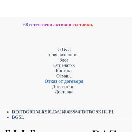
68 естествени активни съставки.
GT&C
поверителност
блог
Отпечатък
Контакт
Отмяна
Отказ от договора
Достъпност
Доставка
DE
IT
BG
FR
NL
ES
PL
DA
HR
CS
SV
FI
PT
RO
SK
HU
EL
BG
SL