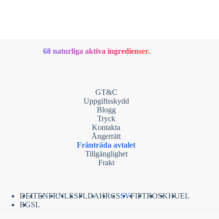
68 naturliga aktiva ingredienser.
GT&C
Uppgiftsskydd
Blogg
Tryck
Kontakta
Ångerrätt
Frånträda avtalet
Tillgänglighet
Frakt
DE
IT
EN
FR
NL
ES
PL
DA
HR
CS
SV
FI
PT
RO
SK
HU
EL
BG
SL