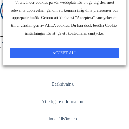
Vi använder cookies på vår webbplats för att ge dig den mest
relevanta upplevelsen genom att komma ihåg dina preferenser och
upprepade besök. Genom att klicka på “Acceptera” samtycker du
till användningen av ALLA cookies. Du kan dock besöka Cookie-
inställningar för att ge ett kontrollerat samtycke.
Lazru
Lägg till i Kundvagnen
Serum
2erPack
ACCEPT ALL
kvantitet
Beskrivning
Ytterligare information
Innehållsämnen