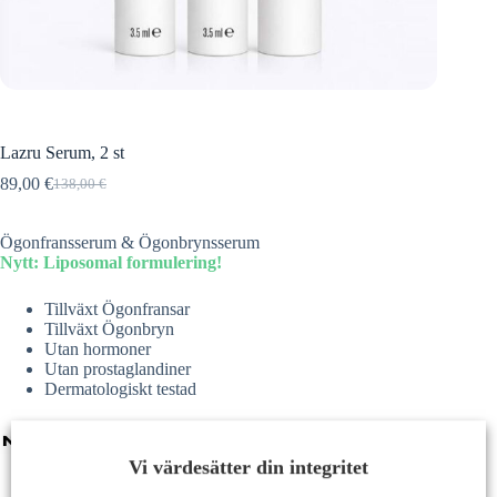
Lazru Serum, 2 st
89,00
€
138,00
€
Det
Det
ursprungliga
nuvarande
priset
priset
Ögonfransserum & Ögonbrynsserum
var:
är:
Nytt: Liposomal formulering!
138,00 €.
89,00 €.
Tillväxt Ögonfransar
Tillväxt Ögonbryn
Utan hormoner
Utan prostaglandiner
Dermatologiskt testad
Vi värdesätter din integritet