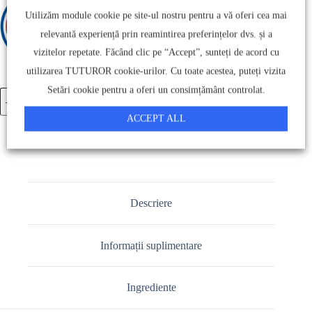
Utilizăm module cookie pe site-ul nostru pentru a vă oferi cea mai
relevantă experiență prin reamintirea preferințelor dvs. și a
vizitelor repetate. Făcând clic pe “Accept”, sunteți de acord cu
utilizarea TUTUROR cookie-urilor. Cu toate acestea, puteți vizita
Setări cookie pentru a oferi un consimțământ controlat.
Lazru
Adăugați în Coș
Serum
cantitate
ACCEPT ALL
Descriere
Informații suplimentare
Ingrediente