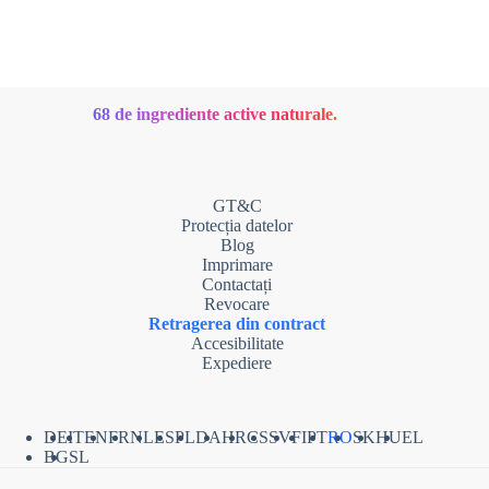
68 de ingrediente active naturale.
GT&C
Protecția datelor
Blog
Imprimare
Contactați
Revocare
Retragerea din contract
Accesibilitate
Expediere
DE
IT
EN
FR
NL
ES
PL
DA
HR
CS
SV
FI
PT
RO
SK
HU
EL
BG
SL